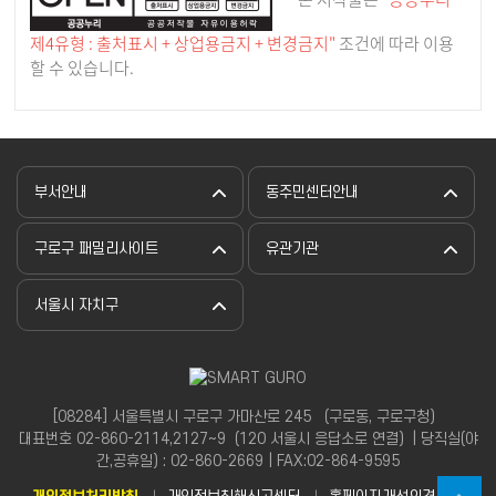
제4유형 : 출처표시 + 상업용금지 + 변경금지"
조건에 따라 이용
할 수 있습니다.
부서안내
동주민센터안내
구로구 패밀리사이트
유관기관
서울시 자치구
[08284] 서울특별시 구로구 가마산로 245 （구로동, 구로구청）
대표번호 02-860-2114,2127~9（120 서울시 응답소로 연결）| 당직실(야
간,공휴일) : 02-860-2669 | FAX:02-864-9595