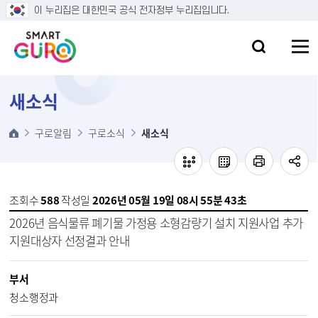
본문 바로가기
이 누리집은 대한민국 공식 전자정부 누리집입니다.
새소식
구로알림
구로소식
새소식
조회수
588
작성일
2026년 05월 19일 08시 55분 43초
2026년 음식물류 폐기물 가정용 소형감량기 설치 지원사업 추가
지원대상자 선정결과 안내
부서
청소행정과