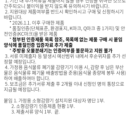
1. 기간 내 추가서류를 제출하지 않을 경우 신청을 취하한 것으로
간주되오니 불이익을 받지 않도록 유의하시기 바랍니다.
2. 지원대상 제품여부를 반드시 확인하시고 구매 및 신청하시기
바랍니다.
* 2026.1.1. 이후 구매한 제품
* 품질인증(단체표준, 환경표지, K마크, Q마크 중 1가지) 및 안
전인증(KC마크)을 받은 제품
*
첨부된 인증제품 목록 참조, 목록에 없는 제품 구매 시 붙임
양식에 품질인증 입증자료 추가 제출
*
주방용 오물분쇄기는 인증여부를 불문하고 지원 불가
3. 서류 미제출자 등 발생시 예산범위 내에서 후순위자를 추가 선
정할 예정입니다.
4. 가정용 음식물류 폐기물 감량기기 이용 시, 감량 후 남은 부산
물은 음식물류 폐기물 배출방법을 준용(음식물 종량제 봉투 사용)
하여 배출하여아 합니다.
5. 보조금은 추가서류 제출 후 2개월 이내 신청인 명의 통장으로
지급될 예정입니다.
붙임 1. 가정용 소형감량기 설치지원 대상자 명단 1부.
2. 소형감량기 인증제품 현황 1부.
3. 제출서류 양식 1부. 끝.