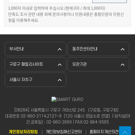
1,000자 이내로 입력하여 주십시오.(현재
0
자 / 최대 1,000자)
만족도 조사 관련 내용 외에 문의사항이나 민원내용은 종합민원의 민원신
청을 이용해주세요.
부서안내
동주민센터안내
구로구 패밀리사이트
유관기관
서울시 자치구
[08284] 서울특별시 구로구 가마산로 245 （구로동, 구로구청）
대표번호 02-860-2114,2127~9（120 서울시 응답소로 연결）| 당직실(야
간,공휴일) : 02-860-2669 | FAX:02-864-9595
개인정보처리방침
개인정보침해신고센터
홈페이지개선의견