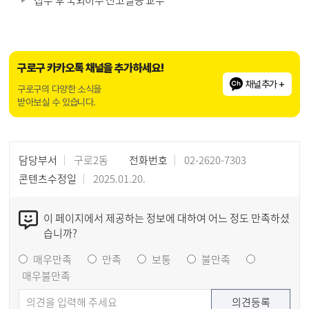
접수 후 국외이주 신고필증 교부
구로구 카카오톡 채널을 추가하세요!
채널추가 +
구로구의 다양한 소식을
받아보실 수 있습니다.
담당부서
구로2동
전화번호
02-2620-7303
콘텐츠수정일
2025.01.20.
이 페이지에서 제공하는 정보에 대하여 어느 정도 만족하셨
습니까?
매우만족
만족
보통
불만족
매우불만족