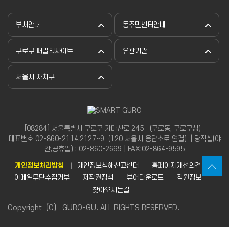
부서안내
동주민센터안내
구로구 패밀리사이트
유관기관
서울시 자치구
[08284] 서울특별시 구로구 가마산로 245 （구로동, 구로구청）
대표번호 02-860-2114,2127~9（120 서울시 응답소로 연결）| 당직실(야
간,공휴일) : 02-860-2669 | FAX:02-864-9595
개인정보처리방침
개인정보침해신고센터
홈페이지개선의견
이메일무단수집거부
저작권정책
뷰어다운로드
직원정보
찾아오시는길
Copyright（C） GURO-GU. ALL RIGHTS RESERVED.