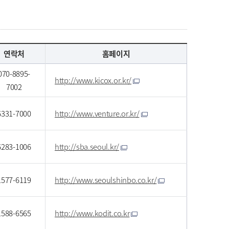
연락처
홈페이지
070-8895-
http://www.kicox.or.kr/
7002
6331-7000
http://www.venture.or.kr/
6283-1006
http://sba.seoul.kr/
1577-6119
http://www.seoulshinbo.co.kr/
1588-6565
http://www.kodit.co.kr