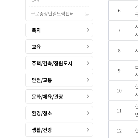
6
구로중장년일드림센터
복지
7
교육
8
주택/건축/정원도시
9
안전/교통
10
문화/체육/관광
11
환경/청소
생활/건강
12