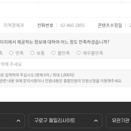
지역경제과
전화번호
02-860-2855
콘텐츠수정일
2
페이지에서 제공하는 정보에 대하여 어느 정도 만족하셨습니까?
족
만족
보통
불만족
매우불만족
이내로 입력하여 주십시오.(현재
0
자 / 최대 1,000자)
 관련 내용 외에 문의사항이나 민원내용은 종합민원의 민원신청을 이용해주세요.
구로구 패밀리사이트
유관기관