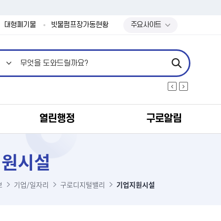
본문 바로가기
대형폐기물
빗물펌프장가동현황
주요사이트
열린행정
구로알림
지원시설
보
기업/일자리
구로디지털밸리
기업지원시설