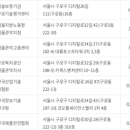
기술보증기금
서울시 구로구 디지털26길
구로기술평가센터
111(구로동)16층
서울지방노동청
서울시 구로구 디지털로32길 42 (구로3동
서울관악지청
222-30)
서울시 구로구 디지털로34길 27(구로동
서울관악고용센터
182-4) 대륭포스트타워 3차 2,3층
근로복지공단
서울시 구로구 디지털로32길 29(구로동
서울관악지사
188-5) 키콕스벤처센터 10~11층
한국산업기술
서울시 구로구 디지털로 26길 87(구로동
0
시험원
222-13)
한국정보기술
서울시 구로구 디지털로34길 43 (구로동
0
연구원
187-10) 코오롱싸이언스밸리 1차 4층
서울시 구로구 디지털로30길 28(구로동
한국제품안전협회
0
222-12) 3층 310호