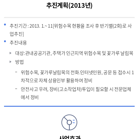
추진계획(2013년)
추진기간 : 2013. 1.~ 11[위험수목 현황을 조사 후 반기별(2회)로 사
업추진]
추진내용
대상:관내공공기관, 주택가 인근지역 위험수목 및 꽃가루 날림목
방법
위험수목, 꽃가루날림목의 전화.인터넷민원, 공문 등 접수시 1
차적으로 자체 상용인부 활용하여 정비
안전사고 우려, 장비(고소작업차)투입이 필요할 시 전문업체
에서 정비
사업효과