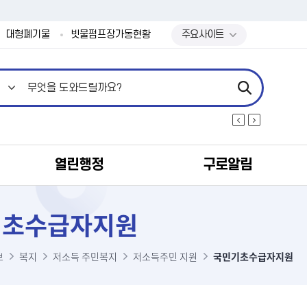
본문 바로가기
대형폐기물
빗물펌프장가동현황
주요사이트
열린행정
구로알림
기초수급자지원
보
복지
저소득 주민복지
저소득주민 지원
국민기초수급자지원