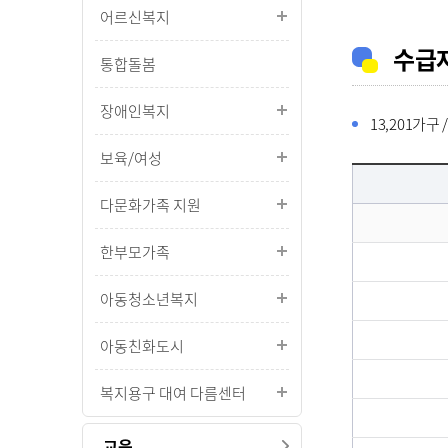
어르신복지
수급자
통합돌봄
장애인복지
13,201가구 /
보육/여성
다문화가족 지원
한부모가족
아동청소년복지
아동친화도시
복지용구 대여 다름센터
교육