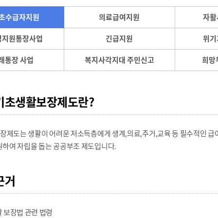
초수급자지원
의료급여지원
자활
성지원통장사업
긴급지원
위기
래통장 사업
복지사각지대 주민신고
희망
기초생활보장제도란?
제도는 생활이 어려운 저소득층에게 생계,의료,주거,교육 등 필수적인 급
원하여 자립을 돕는 공공부조 제도입니다.
근거
 보장법 관련 법령