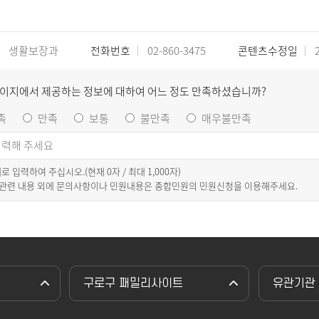
생활보장과
전화번호
02-860-3475
콘텐츠수정일
2
페이지에서 제공하는 정보에 대하여 어느 정도 만족하셨습니까?
족
만족
보통
불만족
매우불만족
이내로 입력하여 주십시오.(현재
0
자 / 최대 1,000자)
 관련 내용 외에 문의사항이나 민원내용은 종합민원의 민원신청을 이용해주세요.
구로구 패밀리사이트
유관기관