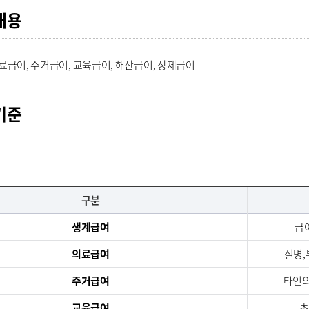
내용
료급여, 주거급여, 교육급여, 해산급여, 장제급여
기준
구분
생계급여
급
의료급여
질병,
주거급여
타인의
교육급여
초