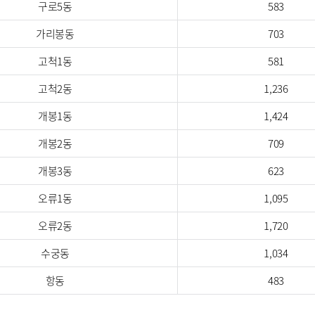
구로5동
583
가리봉동
703
고척1동
581
고척2동
1,236
개봉1동
1,424
개봉2동
709
개봉3동
623
오류1동
1,095
오류2동
1,720
수궁동
1,034
항동
483