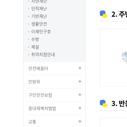
자연재난
인적재난
2. 
기반재난
생활안전
이재민구호
수방
제설
취약지점안내
안전배움터
민방위
구민안전보험
3. 
중대재해처벌법
교통