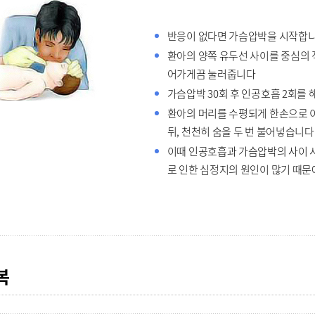
반응이 없다면 가슴압박을 시작합니
환아의 양쪽 유두선 사이를 중심의 직
어가게끔 눌러줍니다
가슴압박 30회 후 인공호흡 2회를 
환아의 머리를 수평되게 한손으로 
뒤, 천천히 숨을 두 번 불어넣습니다(1회
이때 인공호흡과 가슴압박의 사이 시
로 인한 심정지의 원인이 많기 때문
복