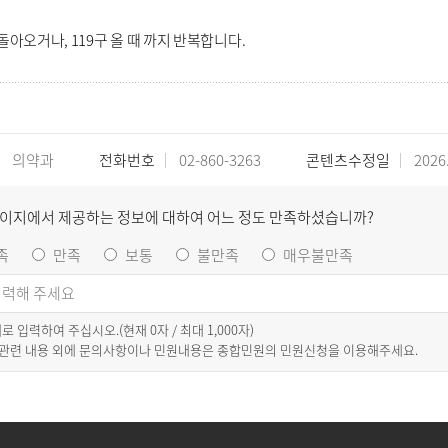
돌아오거나, 119구 올 때 까지 반복합니다.
의약과
전화번호
02-860-3263
콘텐츠수정일
2026.
페이지에서 제공하는 정보에 대하여 어느 정도 만족하셨습니까?
족
만족
보통
불만족
매우불만족
이내로 입력하여 주십시오.(현재
0
자 / 최대 1,000자)
 관련 내용 외에 문의사항이나 민원내용은 종합민원의 민원신청을 이용해주세요.