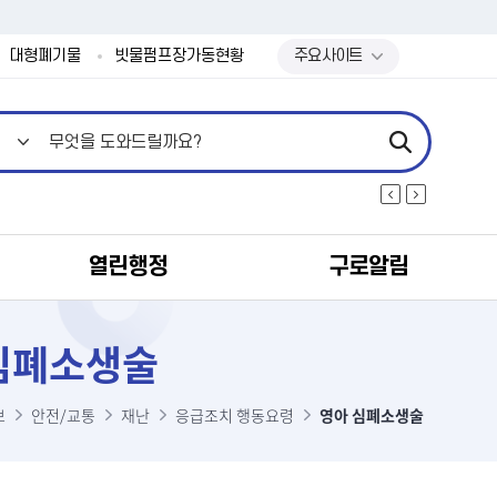
본문 바로가기
대형폐기물
빗물펌프장가동현황
주요사이트
열린행정
구로알림
심폐소생술
보
안전/교통
재난
응급조치 행동요령
영아 심폐소생술