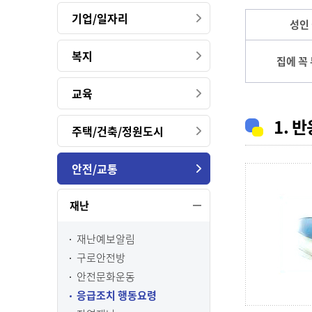
기업/일자리
성인
복지
집에 꼭
교육
1. 
주택/건축/정원도시
안전/교통
재난
재난예보알림
구로안전방
안전문화운동
응급조치 행동요령