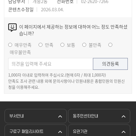
담당부서
개봉2동
전화번호
02-2620-7266
콘텐츠수정일
2026.03.04.
이 페이지에서 제공하는 정보에 대하여 어느 정도 만족하셨
습니까?
매우만족
만족
보통
불만족
매우불만족
1,000자 이내로 입력하여 주십시오.(현재
0
자 / 최대 1,000자)
만족도 조사 관련 내용 외에 문의사항이나 민원내용은 종합민원의 민원신
청을 이용해주세요.
부서안내
동주민센터안내
구로구 패밀리사이트
유관기관