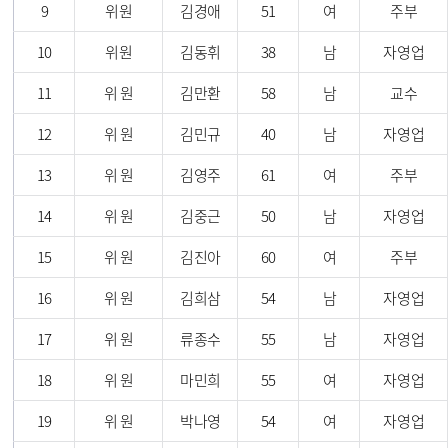
9
위원
김경애
51
여
주부
10
위원
김동휘
38
남
자영업
11
위 원
김만환
58
남
교수
12
위 원
김민규
40
남
자영업
13
위 원
김영주
61
여
주부
14
위 원
김중근
50
남
자영업
15
위 원
김진아
60
여
주부
16
위 원
김희삼
54
남
자영업
17
위 원
류종수
55
남
자영업
18
위 원
마민희
55
여
자영업
19
위 원
박나영
54
여
자영업