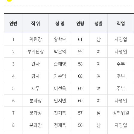
연번
직 위
성 명
연령
성별
직업
1
위원장
황학모
61
남
자영업
2
부위원장
박은의
55
여
자영업
3
간사
손해영
58
여
주부
4
감사
가순덕
68
여
주부
5
재무
이선옥
60
여
주부
6
분과장
민서연
60
여
자영업
7
분과장
전기복
57
남
정책위원
8
분과장
정재욱
56
남
자영업