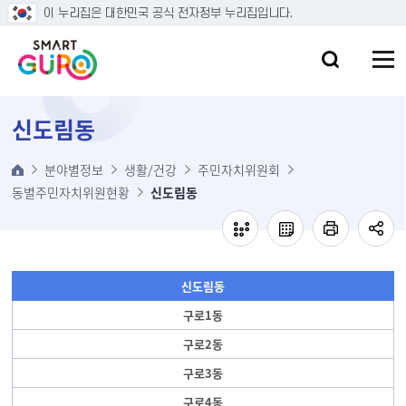
본문 바로가기
이 누리집은 대한민국 공식 전자정부 누리집입니다.
신도림동
분야별정보
생활/건강
주민자치위원회
동별주민자치위원현황
신도림동
신도림동
구로1동
구로2동
구로3동
구로4동