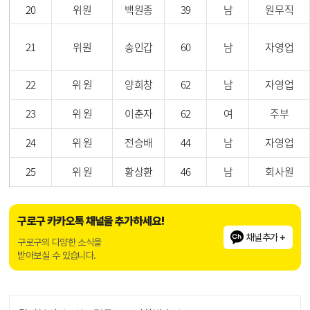
20
위원
백원종
39
남
원무직
21
위원
송인갑
60
남
자영업
22
위 원
양희창
62
남
자영업
23
위 원
이춘자
62
여
주부
24
위 원
전승배
44
남
자영업
25
위 원
황상환
46
남
회사원
구로구 카카오톡 채널을 추가하세요!
채널추가 +
구로구의 다양한 소식을
받아보실 수 있습니다.