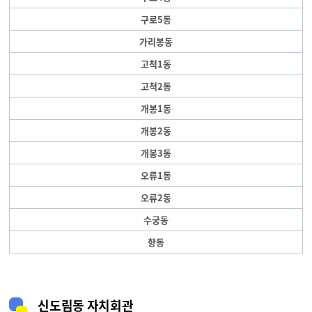
구로5동
가리봉동
고척1동
고척2동
개봉1동
개봉2동
개봉3동
오류1동
오류2동
수궁동
항동
신도림동 자치회관