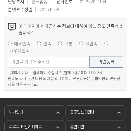
담당부서
신도림동
전화번호
02-2620-7104
콘텐츠수정일
2025.06.26.
이 페이지에서 제공하는 정보에 대하여 어느 정도 만족하셨
습니까?
매우만족
만족
보통
불만족
매우불만족
1,000자 이내로 입력하여 주십시오.(현재
0
자 / 최대 1,000자)
만족도 조사 관련 내용 외에 문의사항이나 민원내용은 종합민원의 민원신
청을 이용해주세요.
부서안내
동주민센터안내
구로구 패밀리사이트
유관기관