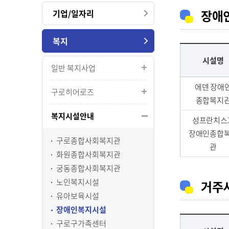
장애
기업/일자리
복지
시설명
일반 복지사업
에덴 장애
구로히어로즈
종합복지
복지시설안내
성프란치스
장애인종합
구로종합사회복지관
관
화원종합사회복지관
궁동종합사회복지관
노인복지시설
거주
유아보육시설
장애인복지시설
구로구가족센터