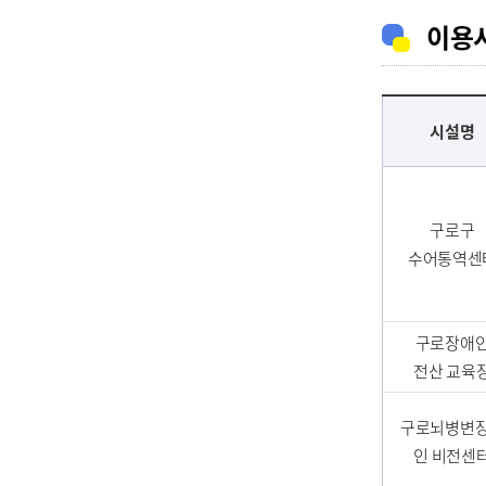
이용
시설명
구로구
수어통역센
구로장애
전산 교육
구로뇌병변
인 비전센