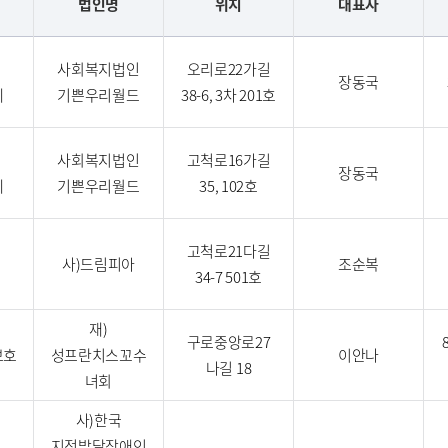
법인명
위치
대표자
사회복지법인
오리로22가길
장동국
체
기쁜우리월드
38-6, 3차 201호
사회복지법인
고척로16가길
장동국
체
기쁜우리월드
35, 102호
고척로21다길
사)드림피아
조순복
34-7 501호
재)
구로중앙로27
보호
성프란치스꼬수
이안나
나길 18
녀회
사)한국
지적발달장애인