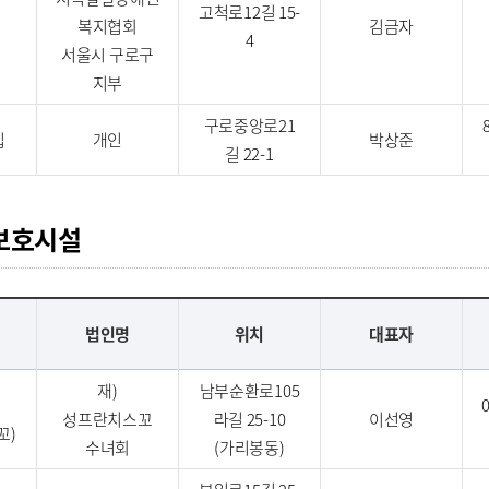
고척로12길 15-
복지협회
김금자
4
서울시 구로구
지부
구로중앙로21
집
개인
박상준
길 22-1
보호시설
법인명
위치
대표자
재)
남부순환로105
성프란치스꼬
라길 25-10
이선영
꼬)
수녀회
(가리봉동)