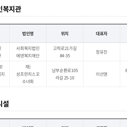
인복지관
법인명
위치
대표자
인
사회복지법인
고척로21가길
정유진
관
에덴복지재단
84-35
꼬
재)
남부순환로105
복지
성프란치스꼬
이선영
라길 25-10
수녀회
시설