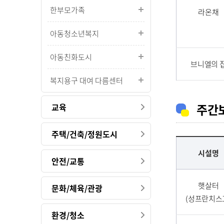
한부모가족
라온채
아동청소년복지
아동친화도시
브니엘의 
복지용구 대여 다름센터
주간
교육
주택/건축/정원도시
시설명
안전/교통
햇살터
문화/체육/관광
(성프란치스
환경/청소