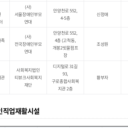
(사)
안양천로 552,
인
서울장애인부모
신정애
4-5층
터
연대
안양천로 552,
(사)
가족
4층 (고척동,
전국장애인부모
조성원
개봉2빗물펌프
연대
장
디지털로 31길
사회복지법인
93,
서관
티뷰크사회복지
황부자
구로종합사회복
재단
지관 2층
인직업재활시설