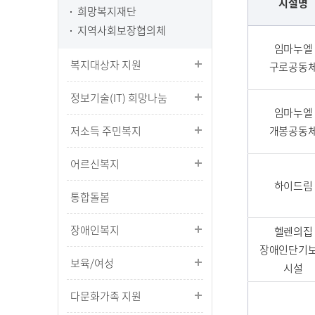
시설명
희망복지재단
지역사회보장협의체
임마누엘
복지대상자 지원
구로공동
정보기술(IT) 희망나눔
임마누엘
저소득 주민복지
개봉공동
어르신복지
하이드림
통합돌봄
장애인복지
헬렌의집
장애인단기
보육/여성
시설
다문화가족 지원