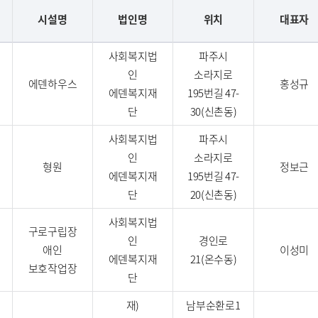
시설명
법인명
위치
대표자
사회복지법
파주시
인
소라지로
에덴하우스
홍성규
에덴복지재
195번길 47-
단
30(신촌동)
사회복지법
파주시
인
소라지로
형원
정보근
에덴복지재
195번길 47-
단
20(신촌동)
사회복지법
구로구립장
인
경인로
애인
이성미
에덴복지재
21(온수동)
보호작업장
단
재)
남부순환로1