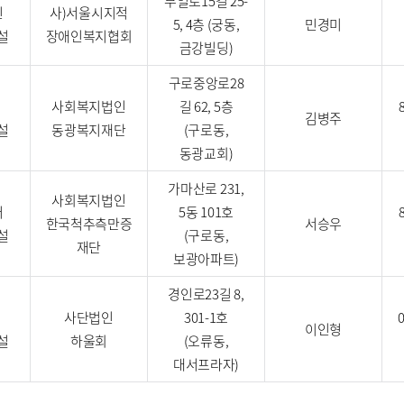
부일로15길 25-
인
사)서울시지적
5, 4층 (궁동,
민경미
설
장애인복지협회
금강빌딩)
구로중앙로28
사회복지법인
길 62, 5층
김병주
설
동광복지재단
(구로동,
동광교회)
가마산로 231,
사회복지법인
터
5동 101호
한국척추측만증
서승우
설
(구로동,
재단
보광아파트)
경인로23길 8,
사단법인
301-1호
이인형
설
하울회
(오류동,
대서프라자)