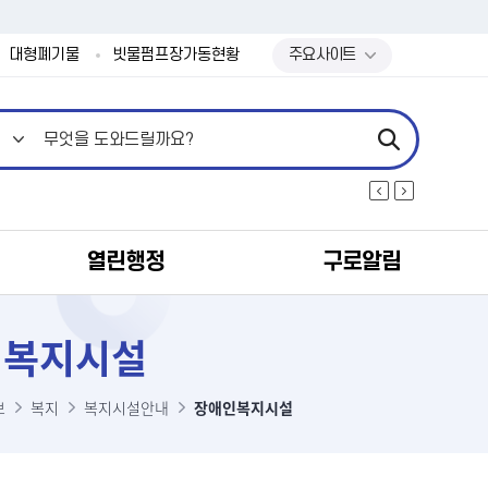
본문 바로가기
대형폐기물
빗물펌프장가동현황
주요사이트
열린행정
구로알림
인복지시설
보
복지
복지시설안내
장애인복지시설