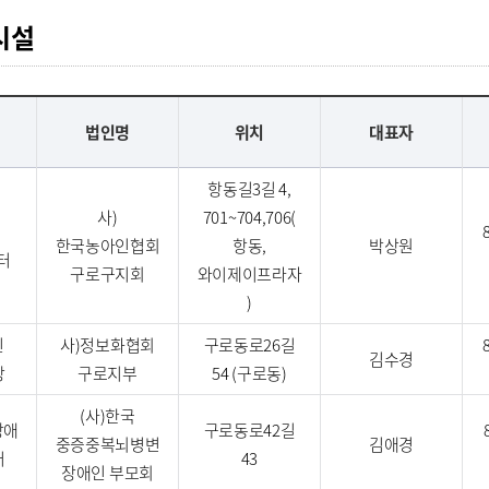
시설
법인명
위치
대표자
항동길3길 4,
사)
701~704,706(
한국농아인협회
항동,
박상원
터
구로구지회
와이제이프라자
)
인
사)정보화협회
구로동로26길
김수경
장
구로지부
54 (구로동)
(사)한국
장애
구로동로42길
중증중복뇌병변
김애경
터
43
장애인 부모회