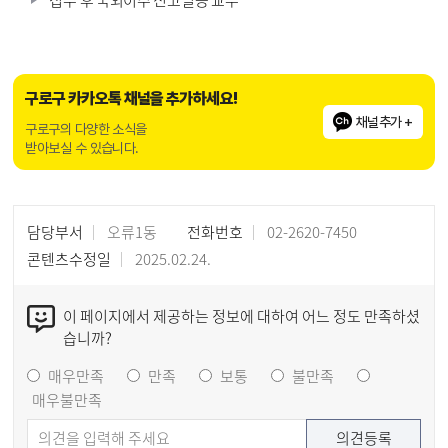
접수 후 국외이주 신고필증 교부
구로구 카카오톡 채널을 추가하세요!
채널추가 +
구로구의 다양한 소식을
받아보실 수 있습니다.
담당부서
오류1동
전화번호
02-2620-7450
콘텐츠수정일
2025.02.24.
이 페이지에서 제공하는 정보에 대하여 어느 정도 만족하셨
습니까?
매우만족
만족
보통
불만족
매우불만족