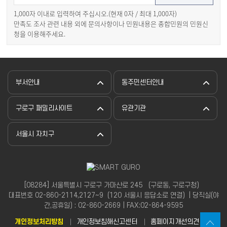
1,000자 이내로 입력하여 주십시오.(현재
0
자 / 최대 1,000자)
만족도 조사 관련 내용 외에 문의사항이나 민원내용은 종합민원의 민원신
청을 이용해주세요.
부서안내
동주민센터안내
구로구 패밀리사이트
유관기관
서울시 자치구
[08284] 서울특별시 구로구 가마산로 245 （구로동, 구로구청）
대표번호 02-860-2114,2127~9（120 서울시 응답소로 연결）| 당직실(야
간,공휴일) : 02-860-2669 | FAX:02-864-9595
개인정보처리방침
개인정보침해신고센터
홈페이지개선의견