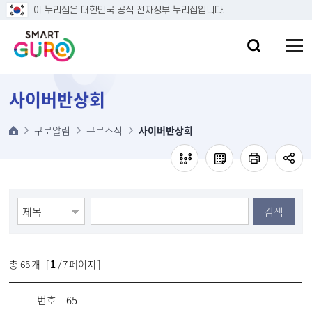
본문 바로가기
이 누리집은 대한민국 공식 전자정부 누리집입니다.
사이버반상회
구로알림
구로소식
사이버반상회
검색
총
65
개 [
1
/ 7 페이지 ]
번호
65