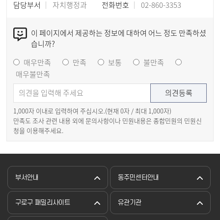
담당부서
자치행정과
전화번호
02-860-3353
이 페이지에서 제공하는 정보에 대하여 어느 정도 만족하셨
습니까?
매우만족
만족
보통
불만족
매우불만족
1,000자 이내로 입력하여 주십시오.(현재
0
자 / 최대 1,000자)
만족도 조사 관련 내용 외에 문의사항이나 민원내용은 종합민원의 민원신
청을 이용해주세요.
부서안내
동주민센터안내
구로구 패밀리사이트
유관기관