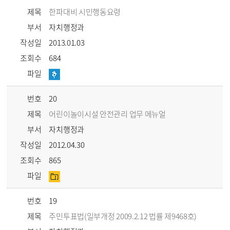
제목
한파대비 시민행동요령
부서
자치행정과
작성일
2013.01.03
조회수
684
파일
번호
20
제목
어린이놀이시설 안전관리 업무 메뉴얼
부서
자치행정과
작성일
2012.04.30
조회수
865
파일
번호
19
제목
주민투표법(일부개정 2009.2.12 법률 제9468호)