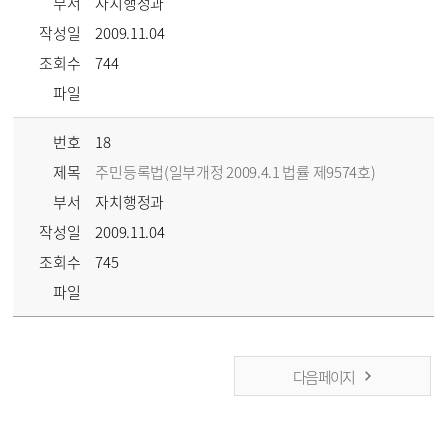
부서
자치행정과
작성일
2009.11.04
조회수
744
파일
번호
18
제목
주민등록법(일부개정 2009.4.1 법률 제9574호)
부서
자치행정과
작성일
2009.11.04
조회수
745
파일
다음 페이지