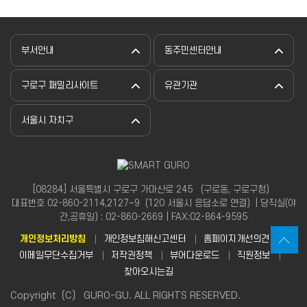
부서안내
동주민센터안내
구로구 패밀리사이트
유관기관
서울시 자치구
[08284] 서울특별시 구로구 가마산로 245 （구로동, 구로구청）
대표번호 02-860-2114,2127~9（120 서울시 응답소로 연결）| 당직실(야
간,공휴일) : 02-860-2669 | FAX:02-864-9595
개인정보처리방침
개인정보침해신고센터
홈페이지개선의견
이메일무단수집거부
저작권정책
뷰어다운로드
직원정보
찾아오시는길
Copyright（C） GURO-GU. ALL RIGHTS RESERVED.