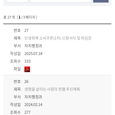
총
27
개 [
1
/ 3 페이지 ]
번호
27
제목
민생회복 소비쿠폰(1차) 신청서식 및 위임장
부서
자치행정과
작성일
2025.07.18
조회수
333
파일
번호
26
제목
생명을 살리는 사랑의 헌혈 추진계획
부서
자치행정과
작성일
2024.02.14
조회수
277