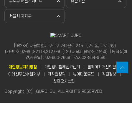
구로구 패밀리사이트
유관기관
서울시 자치구
[08284] 서울특별시 구로구 가마산로 245 （구로동, 구로구청）
대표번호 02-860-2114,2127~9（120 서울시 응답소로 연결）| 당직실(야
간,공휴일) : 02-860-2669 | FAX:02-864-9595
개인정보처리방침
개인정보침해신고센터
홈페이지개선의견
이메일무단수집거부
저작권정책
뷰어다운로드
직원정보
찾아오시는길
Copyright（C） GURO-GU. ALL RIGHTS RESERVED.