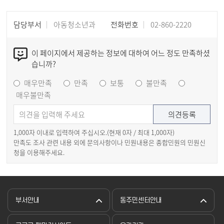
담당부서
아동청소년과
전화번호
02-860-2220
이 페이지에서 제공하는 정보에 대하여 어느 정도 만족하셨
습니까?
매우만족
만족
보통
불만족
매우불만족
1,000자 이내로 입력하여 주십시오.(현재
0
자 / 최대 1,000자)
만족도 조사 관련 내용 외에 문의사항이나 민원내용은 종합민원의 민원신
청을 이용해주세요.
부서안내
동주민센터안내