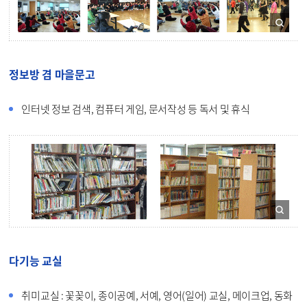
정보방 겸 마을문고
인터넷 정보 검색, 컴퓨터 게임, 문서작성 등 독서 및 휴식
다기능 교실
취미교실 : 꽃꽂이, 종이공예, 서예, 영어(일어) 교실, 메이크업, 동화