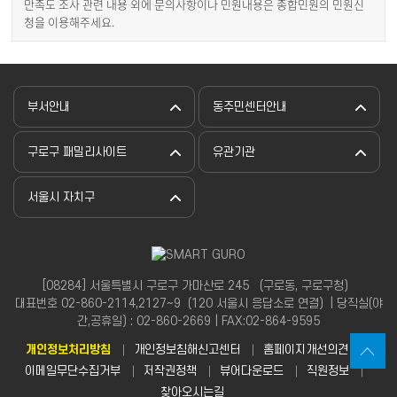
만족도 조사 관련 내용 외에 문의사항이나 민원내용은 종합민원의 민원신
청을 이용해주세요.
부서안내
동주민센터안내
구로구 패밀리사이트
유관기관
서울시 자치구
[08284] 서울특별시 구로구 가마산로 245 （구로동, 구로구청）
대표번호 02-860-2114,2127~9（120 서울시 응답소로 연결）| 당직실(야
간,공휴일) : 02-860-2669 | FAX:02-864-9595
개인정보처리방침
개인정보침해신고센터
홈페이지개선의견
이메일무단수집거부
저작권정책
뷰어다운로드
직원정보
찾아오시는길