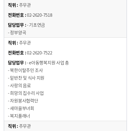
주무관
02-2620-7518
- 기초연금
- 정부양곡
주무관
02-2620-7522
- e아동행복지원 사업 총
- 북한이탈주민 조사
- 밑반찬 및 식사 지원
- 사랑의 음료
- 희망의 집수리 사업
- 자원봉사협력단
- 새마을부녀회
- 복지플래너
주무관