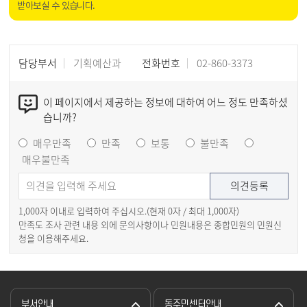
받아보실 수 있습니다.
담당부서
기획예산과
전화번호
02-860-3373
이 페이지에서 제공하는 정보에 대하여 어느 정도 만족하셨
습니까?
매우만족
만족
보통
불만족
매우불만족
1,000자 이내로 입력하여 주십시오.(현재
0
자 / 최대 1,000자)
만족도 조사 관련 내용 외에 문의사항이나 민원내용은 종합민원의 민원신
청을 이용해주세요.
부서안내
동주민센터안내