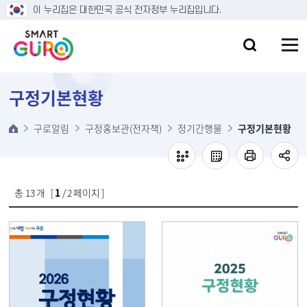
본문 바로가기
이 누리집은 대한민국 공식 전자정부 누리집입니다.
구정기본현황
구로알림
구정홍보관(전자책)
정기간행물
구정기본현황
총
13
개 [
1
/ 2 페이지 ]