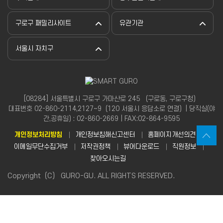
구로구 패밀리사이트
유관기관
서울시 자치구
[08284] 서울특별시 구로구 가마산로 245 （구로동, 구로구청）
대표번호 02-860-2114,2127~9（120 서울시 응답소로 연결）| 당직실(야
간,공휴일) : 02-860-2669 | FAX:02-864-9595
개인정보처리방침
개인정보침해신고센터
홈페이지개선의견
이메일무단수집거부
저작권정책
뷰어다운로드
직원정보
찾아오시는길
Copyright（C） GURO-GU. ALL RIGHTS RESERVED.