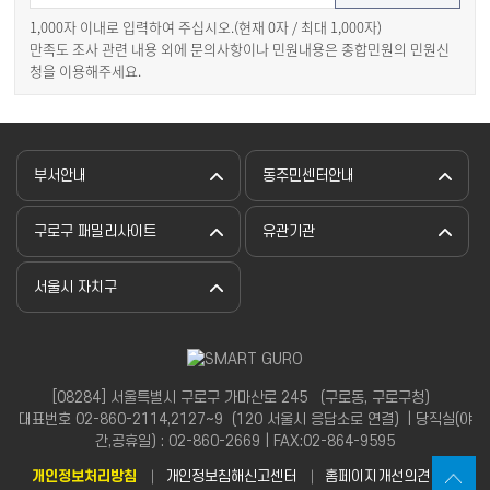
1,000자 이내로 입력하여 주십시오.(현재
0
자 / 최대 1,000자)
만족도 조사 관련 내용 외에 문의사항이나 민원내용은 종합민원의 민원신
청을 이용해주세요.
부서안내
동주민센터안내
구로구 패밀리사이트
유관기관
서울시 자치구
[08284] 서울특별시 구로구 가마산로 245 （구로동, 구로구청）
대표번호 02-860-2114,2127~9（120 서울시 응답소로 연결）| 당직실(야
간,공휴일) : 02-860-2669 | FAX:02-864-9595
개인정보처리방침
개인정보침해신고센터
홈페이지개선의견