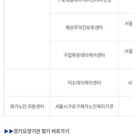
서울특
예성주야간보호센터
서울특
구립화원데이케어센터
미소데이케어센터
서울
재가노인 지원센터
서울시구로구재가노인복지기관
구
▶▶
장기요양기관 찾기 바로가기