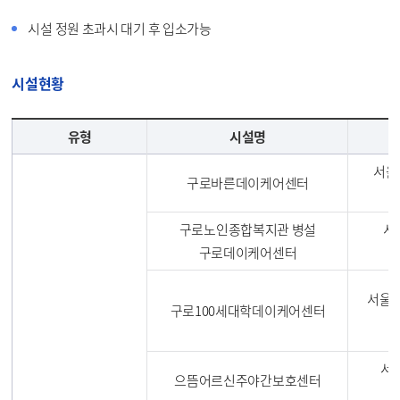
시설 정원 초과시 대기 후 입소가능
시설현황
유형
시설명
서울
구로바른데이케어센터
구로노인종합복지관 병설
서
구로데이케어센터
서울특
구로100세대학데이케어센터
서울
으뜸어르신주야간보호센터