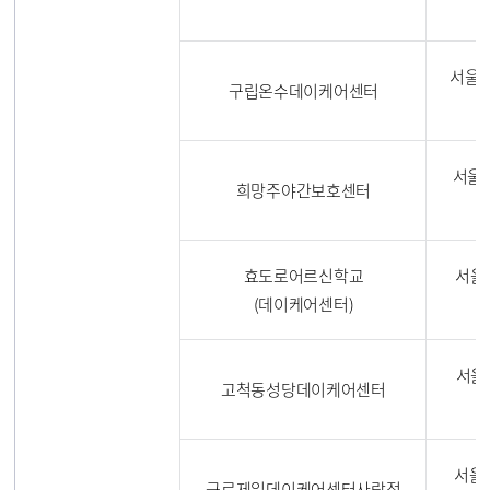
서울특
구립온수데이케어센터
서울특
희망주야간보호센터
효도로어르신학교
서울특
(데이케어센터)
서울
고척동성당데이케어센터
서울특
구로제일데이케어센터사랑점