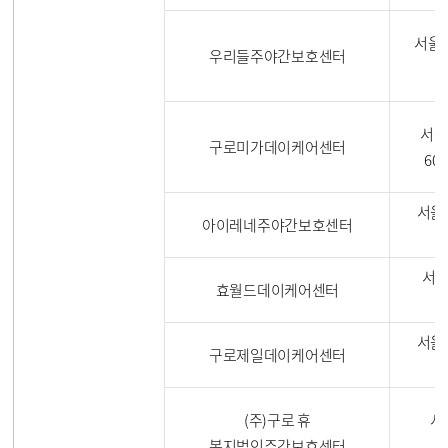
서울특
우리들주야간보호센터
서울
구로미가데이케어센터
60
서울
아이레네주야간보호센터
서울
효월드데이케어센터
서울
구로제일데이케어센터
(주)구로 휴
서
복지법인주간보호센터