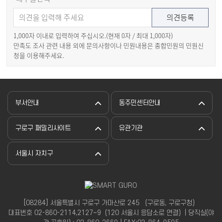
1,000자 이내로 입력하여 주십시오.(현재
0
자 / 최대 1,000자)
만족도 조사 관련 내용 외에 문의사항이나 민원내용은 종합민원의 민원신
청을 이용해주세요.
부서안내
동주민센터안내
구로구 패밀리사이트
유관기관
서울시 자치구
[08284] 서울특별시 구로구 가마산로 245 （구로동, 구로구청）
대표번호 02-860-2114,2127~9（120 서울시 응답소로 연결）| 당직실(야