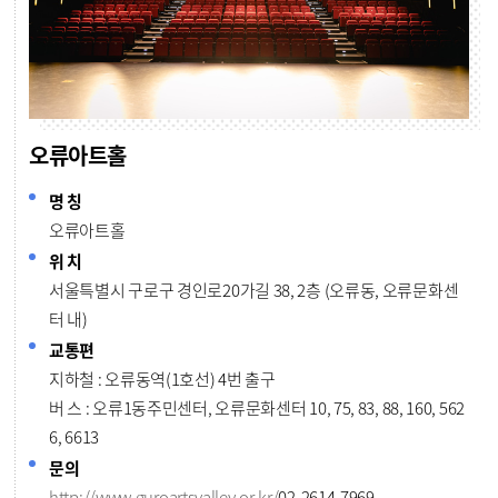
오류아트홀
명 칭
오류아트홀
위 치
서울특별시 구로구 경인로20가길 38, 2층 (오류동, 오류문화센
터 내)
교통편
지하철 : 오류동역(1호선) 4번 출구
버 스 : 오류1동주민센터, 오류문화센터 10, 75, 83, 88, 160, 562
6, 6613
문의
http://www.guroartsvalley.or.kr/
02-2614-7969