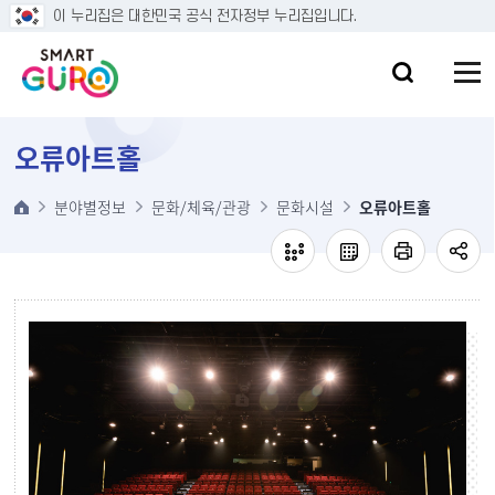
본문 바로가기
이 누리집은 대한민국 공식 전자정부 누리집입니다.
오류아트홀
분야별정보
문화/체육/관광
문화시설
오류아트홀