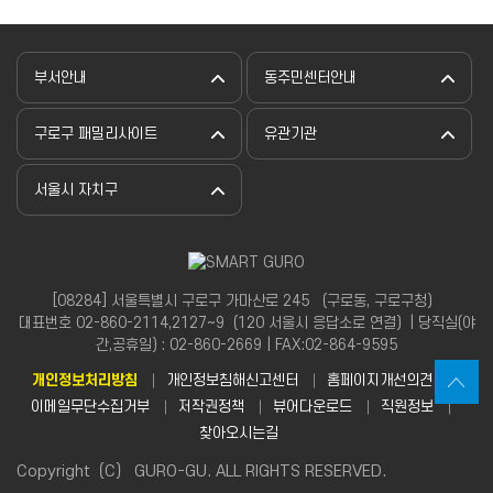
부서안내
동주민센터안내
구로구 패밀리사이트
유관기관
서울시 자치구
[08284] 서울특별시 구로구 가마산로 245 （구로동, 구로구청）
대표번호 02-860-2114,2127~9（120 서울시 응답소로 연결）| 당직실(야
간,공휴일) : 02-860-2669 | FAX:02-864-9595
개인정보처리방침
개인정보침해신고센터
홈페이지개선의견
이메일무단수집거부
저작권정책
뷰어다운로드
직원정보
찾아오시는길
Copyright（C） GURO-GU. ALL RIGHTS RESERVED.