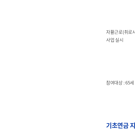
자활근로(취로사
사업 실시
참여대상 : 6
기초연금 