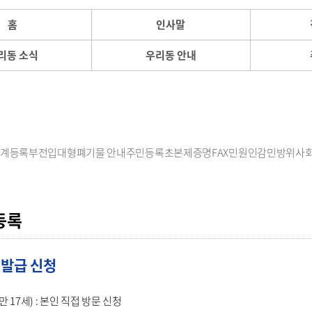
홈
인사말
리동 소식
우리동 안내
계등록부
전입
대형폐기물 안내
주민등록초본
제증명
FAX민원
인감
민방위
사
등록
 발급 신청
 17세) : 본인 직접 방문 신청