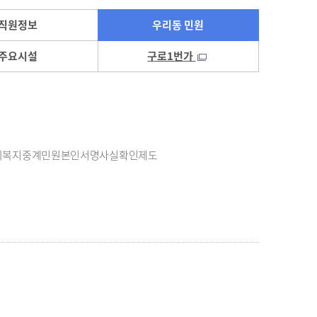
직원정보
우리동 민원
주요시설
구로1번가
회복지
중계민원
본인서명사실확인제도