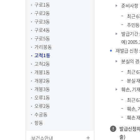
구로1동
준비사항
구로2동
최근 6
구로3동
주민등록
구로4동
발급기간 
구로5동
예) 2005.
가리봉동
재발급 신청 :
고척1동
분실의 경우
고척2동
최근 6
개봉1동
분실 재
개봉2동
개봉3동
훼손, 기재
오류1동
최근 6
오류2동
훼손,
수궁동
훼손 재
항동
발급신청하
출)
보건소안내