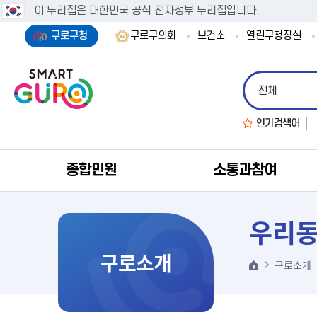
이 누리집은 대한민국 공식 전자정부 누리집입니다.
구로구청
구로구의회
보건소
열린구청장실
인기검색어
종합민원
소통과참여
우리동
구로소개
구로소개