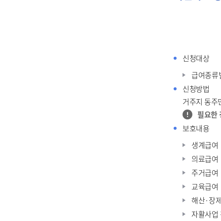
신청대상
급여종류별
신청방법
거주지 동주
필요한 
보호내용
생계급여
의료급여
주거급여
교육급여
해산·장
자활사업 