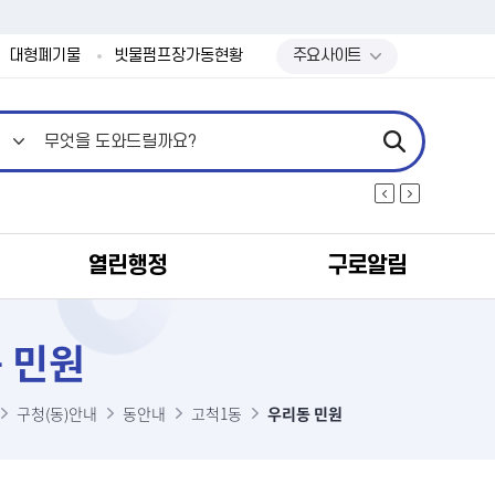
본문 바로가기
대형폐기물
빗물펌프장가동현황
주요사이트
열린행정
구로알림
 민원
구청(동)안내
동안내
고척1동
우리동 민원