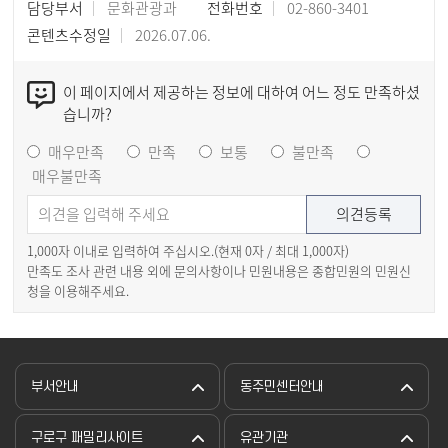
담당부서
문화관광과
전화번호
02-860-3401
콘텐츠수정일
2026.07.06.
이 페이지에서 제공하는 정보에 대하여 어느 정도 만족하셨
습니까?
매우만족
만족
보통
불만족
매우불만족
1,000자 이내로 입력하여 주십시오.(현재
0
자 / 최대 1,000자)
만족도 조사 관련 내용 외에 문의사항이나 민원내용은 종합민원의 민원신
청을 이용해주세요.
부서안내
동주민센터안내
구로구 패밀리사이트
유관기관