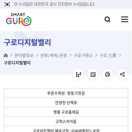
본문 바로가기
이 누리집은 대한민국 공식 전자정부 누리집입니다.
구로디지털밸리
분야별정보
문화/체육/관광
구로구명소
구로 九景
구로디지털밸리
푸른수목원·항동기찻길
안양천 산책로
명품 구로올레길
고척스카이돔
구로아트밸리 예술극장·이씨레물리노공원