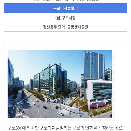
구로디지털밸리
(남)구로시장
정선옹주 묘역·궁동생태공원
구로3동에 위치한 구로디지털밸리는 구로의 변화를 상징하는 곳으