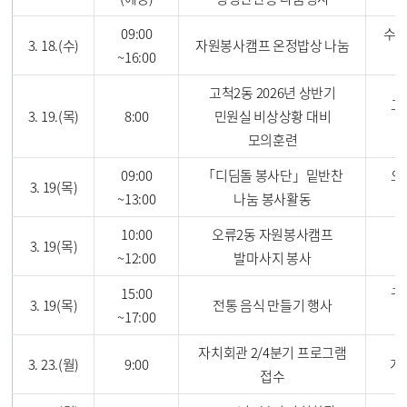
09:00
수궁
3. 18.(수)
자원봉사캠프 온정밥상 나눔
~16:00
고척2동 2026년 상반기
고
3. 19.(목)
8:00
민원실 비상상황 대비
모의훈련
09:00
「디딤돌 봉사단」밑반찬
오
3. 19(목)
~13:00
나눔 봉사활동
10:00
오류2동 자원봉사캠프
3. 19(목)
~12:00
발마사지 봉사
15:00
구
3. 19(목)
전통 음식 만들기 행사
~17:00
자치회관 2/4분기 프로그램
3. 23.(월)
9:00
개
접수