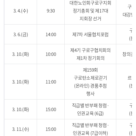
대한노인회구로구지회
구로
3. 4.(수)
9:30
정기총회 및 제17대
대강당
지회장 선거
구
3. 6.(금)
14:00
제7차 서울협치포럼
(본
제4기 구로구협치회의
3. 10.(화)
10:00
창의홀 
제1차 정기회의
제159회
구로탄소제로걷기
르네
3. 10.(화)
11:00
(온라인) 경품추첨
(본
행사
직급별 반부패 청렴·
구
3. 10.(화)
15:00
인권교육 (6급)
(본
직급별 반부패 청렴·
구
3. 11.(수)
15:00
인권교육 (7급이하)
(본