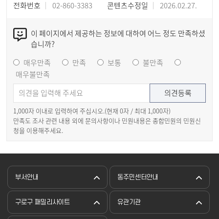
전화번호
02-860-3383
콘텐츠수정일
2026.02.27.
이 페이지에서 제공하는 정보에 대하여 어느 정도 만족하셨
습니까?
매우만족
만족
보통
불만족
매우불만족
1,000자 이내로 입력하여 주십시오.(현재
0
자 / 최대 1,000자)
만족도 조사 관련 내용 외에 문의사항이나 민원내용은 종합민원의 민원신
청을 이용해주세요.
부서안내
동주민센터안내
구로구 패밀리사이트
유관기관