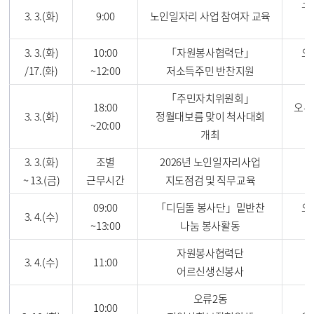
구
3. 3.(화)
9:00
노인일자리 사업 참여자 교육
3. 3.(화)
10:00
「자원봉사협력단」
오
/17.(화)
~12:00
저소득주민 반찬지원
「주민자치위원회」
18:00
오류
3. 3.(화)
정월대보름 맞이 척사대회
~20:00
개최
3. 3.(화)
조별
2026년 노인일자리사업
~ 13.(금)
근무시간
지도점검 및 직무교육
09:00
「디딤돌 봉사단」밑반찬
오
3. 4.(수)
~13:00
나눔 봉사활동
자원봉사협력단
3. 4.(수)
11:00
어르신생신봉사
오류2동
10:00