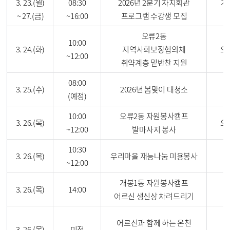
3. 23.(월)
08:30
2026년 2분기 자치회관
개
~ 27.(금)
~16:00
프로그램 수강생 모집
3
오류2동
10:00
3. 24.(화)
지역사회보장협의체
오
~12:00
취약계층 밑반찬 지원
08:00
3. 25.(수)
2026년 봄맞이 대청소
(예정)
10:00
오류2동 자원봉사캠프
3. 26.(목)
오
~12:00
발마사지 봉사
10:30
3. 26.(목)
우리마을 재능나눔 미용봉사
~12:00
개봉1동 자원봉사캠프
3. 26.(목)
14:00
어르신 생신상 차려드리기
어르신과 함께 하는 온천
3. 26.(목)
미정