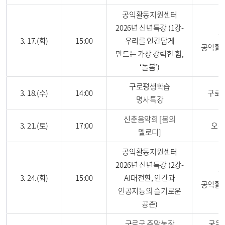
공익활동지원센터
2026년 신년특강 (1강-
구
3. 17.(화)
15:00
우리를 인간답게
공익활
만드는 가장 강력한 힘,
‘돌봄’)
구로평생학습
3. 18.(수)
14:00
구로
명사특강
신춘음악회 [봄의
3. 21.(토)
17:00
오류
멜로디]
공익활동지원센터
2026년 신년특강 (2강-
구
3. 24.(화)
15:00
AI대전환, 인간과
공익활
인공지능의 슬기로운
공존)
구로구 주말농장
궁동