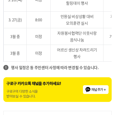
힐링데이 행사
온
민원실 비상상황 대비
개
3. 27(금)
8:00
모의훈련 실시
자원봉사협력단 이웃사랑
3월 중
미정
가
음식나눔
어르신 생신상 차려드리기
3월 중
미정
행사
행사 일정은 동 주민센터 사정에 따라 변경될 수 있습니다.
구로구 카카오톡 채널을 추가하세요!
채널추가 +
구로구의 다양한 소식을
받아보실 수 있습니다.