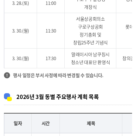
3. 28.(토)
11:00
개장식
서울상공회의소
구로구상공회
롯데
3. 30.(월)
11:30
정기총회 및
창립25주년 기념식
말레이시아 남쿠칭시
3. 30.(월)
17:30
창의홀 
청소년 대표단 환영식
행사 일정은 부서 사정에 따라 변경될 수 있습니다.
2026년 3월 동별 주요행사 계획 목록
일자
시간
제목