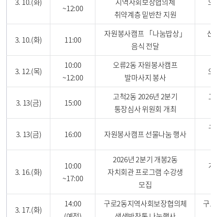
3. 10.(화)
지역사회보장협의체
오
~12:00
취약계층 밑반찬 지원
자원봉사캠프 「나눔밥상」
신
3. 10.(화)
11:00
음식 전달
10:00
오류2동 자원봉사캠프
3. 12.(목)
오
~12:00
발마사지 봉사
고척2동 2026년 2분기
고
3. 13(금)
15:00
통장심사 위원회 개최
구
3. 13(금)
16:00
자원봉사캠프 선물나눔 행사
2026년 2분기 개봉2동
10:00
개
3. 16.(화)
자치회관 프로그램 수강생
~17:00
모집
14:00
구로2동지역사회보장협의체
구로
3. 17.(화)
(예정)
생생반찬통 나눔행사