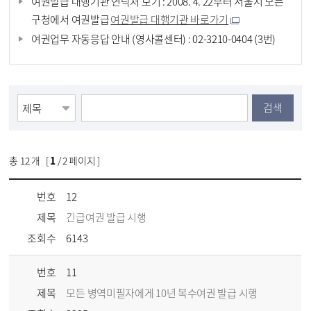
여권발급 대행기관 연락처 보기 : 2008. 4. 22부터 서울시 모든
구청에서 여권발급
여권발급 대행기관 바로가기
여권업무 자동응답 안내 (영사콜센터) : 02-3210-0404 (3번)
검색
총
12
개 [
1
/ 2 페이지 ]
번호
12
제목
긴급여권 발급 시행
조회수
6143
번호
11
제목
모든 병역미필자에게 10년 복수여권 발급 시행