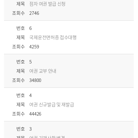
제목
점자 여권 발급 신청
조회수
2746
번호
6
제목
국제운전면허증 접수대행
조회수
4259
번호
5
제목
여권 교부 안내
조회수
34800
번호
4
제목
여권 신규발급 및 재발급
조회수
44426
번호
3
제목
여권 기재사항 변경