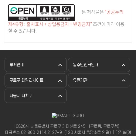
본 저작물은
"공공누리
제4유형 : 출처표시 + 상업용금지 + 변경금지"
조건에 따라 이용
할 수 있습니다.
부서안내
동주민센터안내
구로구 패밀리사이트
유관기관
서울시 자치구
[08284] 서울특별시 구로구 가마산로 245 （구로동, 구로구청）
대표번호 02-860-2114,2127~9（120 서울시 응답소로 연결）| 당직실(야