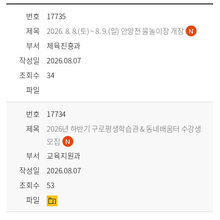
번호
17735
제목
2026. 8. 8.(토) ~ 8. 9.(일) 안양천 물놀이장 개장
부서
체육진흥과
작성일
2026.08.07
조회수
34
파일
번호
17734
제목
2026년 하반기 구로평생학습관 & 동네배움터 수강생
모집
부서
교육지원과
작성일
2026.08.07
조회수
53
파일