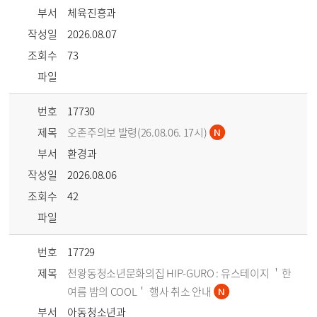
부서
체육진흥과
작성일
2026.08.07
조회수
73
파일
번호
17730
제목
오존주의보 발령(26.08.06. 17시)
부서
환경과
작성일
2026.08.06
조회수
42
파일
번호
17729
제목
천왕동청소년문화의집 HIP-GURO : 유스테이지 ＇한
여름 밤의 COOL＇ 행사 취소 안내
부서
아동청소년과