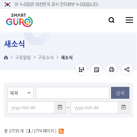
본문 바로가기
이 누리집은 대한민국 공식 전자정부 누리집입니다.
새소식
구로알림
구로소식
새소식
검색
~
총
17735
개 [
1
/ 1774 페이지 ]