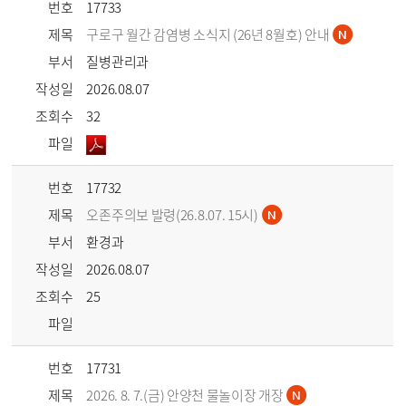
번호
17733
제목
구로구 월간 감염병 소식지 (26년 8월호) 안내
부서
질병관리과
작성일
2026.08.07
조회수
32
파일
번호
17732
제목
오존주의보 발령(26.8.07. 15시)
부서
환경과
작성일
2026.08.07
조회수
25
파일
번호
17731
제목
2026. 8. 7.(금) 안양천 물놀이장 개장