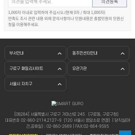
1,000자 이내로 입력하여 주십시오.(현재
0
자 / 최대 1,000자)
만족도 조사 관련 내용 외에 문의사항이나 민원내용은 종합민원의 민원신
청을 이용해주세요.
부서안내
동주민센터안내
구로구 패밀리사이트
유관기관
서울시 자치구
[08284] 서울특별시 구로구 가마산로 245 （구로동, 구로구청）
대표번호 02-860-2114,2127~9（120 서울시 응답소로 연결）| 당직실(야
간,공휴일) : 02-860-2669 | FAX:02-864-9595