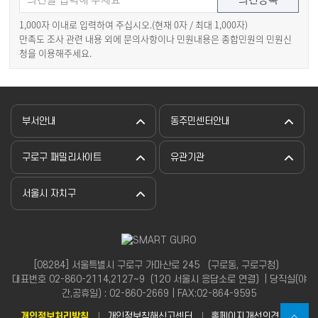
1,000자 이내로 입력하여 주십시오.(현재
0
자 / 최대 1,000자)
만족도 조사 관련 내용 외에 문의사항이나 민원내용은 종합민원의 민원신
청을 이용해주세요.
부서안내
동주민센터안내
구로구 패밀리사이트
유관기관
서울시 자치구
[08284] 서울특별시 구로구 가마산로 245 （구로동, 구로구청）
대표번호 02-860-2114,2127~9（120 서울시 응답소로 연결）| 당직실(야
간,공휴일) : 02-860-2669 | FAX:02-864-9595
개인정보처리방침
개인정보침해신고센터
홈페이지개선의견