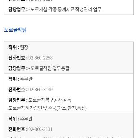
- 도로개설 각종 통계자료 작성관리 업무
도로굴착팀
팀장
02-860-2258
- 도로굴착팀 업무총괄
주무관
02-860-3130
도로굴착복구공사 감독
도로굴착허가승인 및 준공(가스,한전,통신)
주무관
02-860-3131