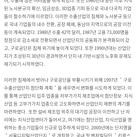
어, 수출에 많은 어려움을 겪게 되었다. 또한 1980년대 중반 이후 시작
된 노사분규의 확산, 임금상승, 3D업종 기피 등으로 국내 다국적 기업
들이 철수하기에 이르렀다. 이러한 수출산업의 침체와 노사분규 등으
로 국내 기업들의 내수 전환, 공장 폐쇄, 동남아 지역으로의 공장 이전
등이 계속되었다. 1988년 수출 42억 달러, 1987년 고용 73,000명을
정점으로 감소세로 전환되면서 산업단지의 공동화가 본격화되어 갔
고, 구로공단은 침체 위기에 놓이게 되었다. 또한 1990년대는 산업단
지가 조성된지 30년이 경과하면서 단지 내 기반시설의 노후화 문제도
제기되기 시작하였다.
이러한 침체에서 벗어나 구로공단을 부활시키기 위해 1997년 ＇구로
수출산업단지 첨단화 계획＇을 세우면서 변화를 시도하게 되었다. 이
를 통해 산업단지 입주 업종을 저부가가치 제조업에서 첨단정보·지식
산업 등 고부가가치 업종으로 고도화하면서 산업단지 재편의 계기를
마련하였다. 또한 설비 제조업 위주의 대기업 공장이 이전하고 난 자
리에는 지식산업센터가 들어서고, 여기에는 첨단산업, 지식산업을 영
위하는 중소기업들이 신규로 입주하게 되었다. 2000년에는 단지명을
＇서울디지털산업단지＇로 개칭하고, 국내 첫 벤처빌딩인 ＇키콕스