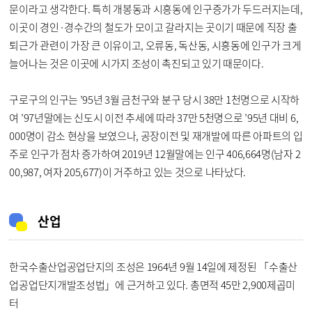
문이라고 생각한다. 특히 개봉동과 시흥동에 인구증가가 두드러지는데,
이곳이 경인·경수간의 철도가 모이고 갈라지는 곳이기 때문에 직장 출
퇴근가 관련이 가장 큰 이유이고, 오류동, 독산동, 시흥동에 인구가 크게
늘어나는 것은 이곳에 시가지 조성이 촉진되고 있기 때문이다.
구로구의 인구는 ’95년 3월 금천구와 분구 당시 38만 1천명으로 시작하
여 ’97년말에는 신도시 이전 추세에 따라 37만 5천명으로 ’95년 대비 6,
000명이 감소 현상을 보였으나, 공장이전 및 재개발에 따른 아파트의 입
주로 인구가 점차 증가하여 2019년 12월말에는 인구 406,664명(남자 2
00,987, 여자 205,677)이 거주하고 있는 것으로 나타났다.
산업
한국수출산업공업단지의 조성은 1964년 9월 14일에 제정된 「수출산
업공업단지개발조성법」에 근거하고 있다. 총면적 45만 2,900제곱미
터