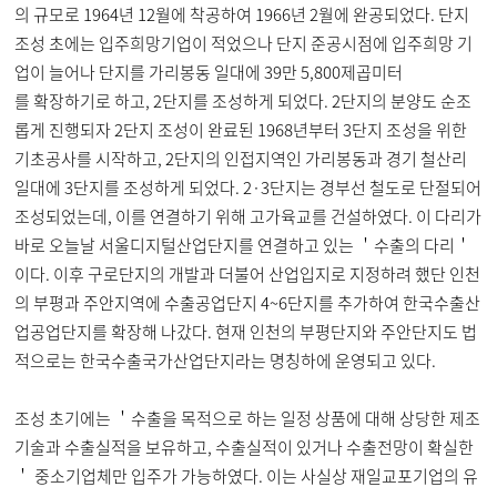
의 규모로 1964년 12월에 착공하여 1966년 2월에 완공되었다. 단지
조성 초에는 입주희망기업이 적었으나 단지 준공시점에 입주희망 기
업이 늘어나 단지를 가리봉동 일대에 39만 5,800제곱미터
를 확장하기로 하고, 2단지를 조성하게 되었다. 2단지의 분양도 순조
롭게 진행되자 2단지 조성이 완료된 1968년부터 3단지 조성을 위한
기초공사를 시작하고, 2단지의 인접지역인 가리봉동과 경기 철산리
일대에 3단지를 조성하게 되었다. 2·3단지는 경부선 철도로 단절되어
조성되었는데, 이를 연결하기 위해 고가육교를 건설하였다. 이 다리가
바로 오늘날 서울디지털산업단지를 연결하고 있는 ＇수출의 다리＇
이다. 이후 구로단지의 개발과 더불어 산업입지로 지정하려 했단 인천
의 부평과 주안지역에 수출공업단지 4~6단지를 추가하여 한국수출산
업공업단지를 확장해 나갔다. 현재 인천의 부평단지와 주안단지도 법
적으로는 한국수출국가산업단지라는 명칭하에 운영되고 있다.
조성 초기에는 ＇수출을 목적으로 하는 일정 상품에 대해 상당한 제조
기술과 수출실적을 보유하고, 수출실적이 있거나 수출전망이 확실한
＇ 중소기업체만 입주가 가능하였다. 이는 사실상 재일교포기업의 유