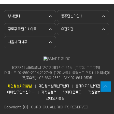
부서안내
동주민센터안내
구로구 패밀리사이트
유관기관
서울시 자치구
[08284] 서울특별시 구로구 가마산로 245 （구로동, 구로구청）
대표번호 02-860-2114,2127~9（120 서울시 응답소로 연결）| 당직실(야
간,공휴일) : 02-860-2669 | FAX:02-864-9595
개인정보처리방침
개인정보침해신고센터
홈페이지개선의견
이메일무단수집거부
저작권정책
뷰어다운로드
직원정보
찾아오시는길
Copyright（C） GURO-GU. ALL RIGHTS RESERVED.