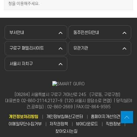
청을 이용해주세요.
부서안내
동주민센터안내
구로구 패밀리사이트
유관기관
서울시 자치구
[08284] 서울특별시 구로구 가마산로 245 （구로동, 구로구청）
대표번호 02-860-2114,2127~9（120 서울시 응답소로 연결）| 당직실(야
간,공휴일) : 02-860-2669 | FAX:02-864-9595
개인정보처리방침
개인정보침해신고센터
홈페이지개선의견
이메일무단수집거부
저작권정책
뷰어다운로드
직원정보
찾아오시는길