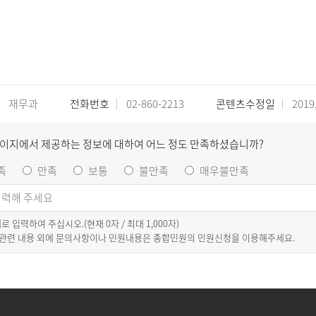
재무과
전화번호
02-860-2213
콘텐츠수정일
2019.
페이지에서 제공하는 정보에 대하여 어느 정도 만족하셨습니까?
족
만족
보통
불만족
매우불만족
이내로 입력하여 주십시오.(현재
0
자 / 최대 1,000자)
 관련 내용 외에 문의사항이나 민원내용은 종합민원의 민원신청을 이용해주세요.