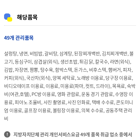
해당품목
49개 관리품목
설렁탕, 냉면, 비빔밥, 갈비탕, 삼계탕, 된장찌개백반, 김치찌개백반, 불
고기, 등심구이, 삼겹살(외식), 생선초밥, 튀김 닭, 칼국수, 라면(외식),
김밥, 자장면, 짬뽕, 탕수육, 함박스텍, 돈가스, 비후스텍, 햄버거, 피자,
커피(외식), 국산차(외식), 양복 세탁료, 노래방 이용료, 당구장 이용료,
비디오테이프 이용료, 이용료, 미용료(파마, 컷트, 드라이), 목욕료, 숙박
비(여관,호텔), PC방 이용료, 영화 관람료, 운동 경기 관람료, 수영장 이
용료, 피아노 조율비, 사진 촬영료, 사진 인화료, 택배 수수료, 콘도미니
엄 이용료, 골프장 이용료, 볼링장 이용료, 의복 수수료, 공동주택 관리
비
지방자치단체 관리 개인서비스요금 49개 품목 취급 업소 중에서