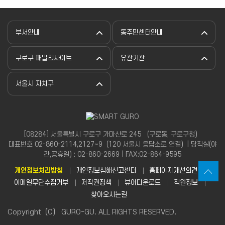
부서안내
동주민센터안내
구로구 패밀리사이트
유관기관
서울시 자치구
[08284] 서울특별시 구로구 가마산로 245 （구로동, 구로구청）
대표번호 02-860-2114,2127~9（120 서울시 응답소로 연결）| 당직실(야
간,공휴일) : 02-860-2669 | FAX:02-864-9595
개인정보처리방침
개인정보침해신고센터
홈페이지개선의견
이메일무단수집거부
저작권정책
뷰어다운로드
직원정보
찾아오시는길
Copyright（C） GURO-GU. ALL RIGHTS RESERVED.