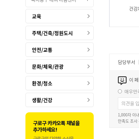
건강
교육
주택/건축/정원도시
안전/교통
담당부서
문화/체육/관광
이 
환경/청소
매우만
생활/건강
1,000자 
만족도 조사
구로구 카카오톡 채널을
추가하세요!
구로구의 다양한 소식을