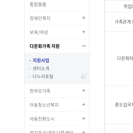
통합돌봄
취업
장애인복지
가족관계 
보육/여성
다문화가족 지원
다문화자
지원사업
센터소개
다누리포털
한부모가족
중도입국
아동청소년복지
아동친화도시
복지용구 대여 다름센터