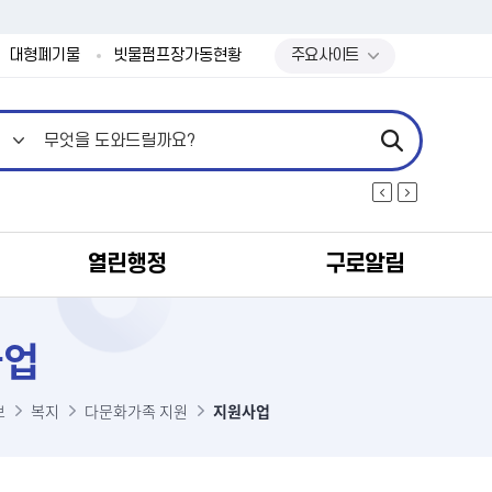
본문 바로가기
대형폐기물
빗물펌프장가동현황
주요사이트
열린행정
구로알림
사업
보
복지
다문화가족 지원
지원사업