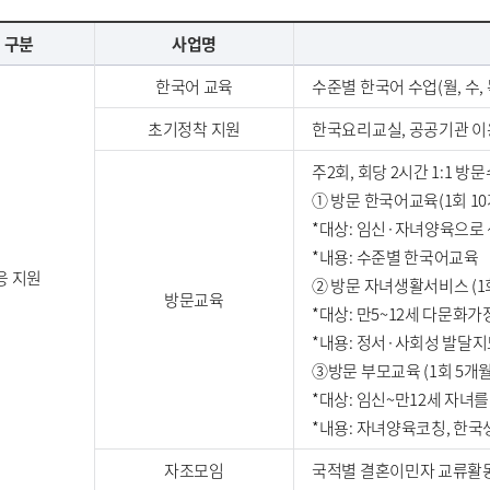
 구분
사업명
한국어 교육
수준별 한국어 수업(월, 수, 
초기정착 지원
한국요리교실, 공공기관 이
주2회, 회당 2시간 1:1 방
① 방문 한국어교육(1회 10
*대상: 임신·자녀양육으로
*내용: 수준별 한국어교육
응 지원
② 방문 자녀생활서비스 (1회
방문교육
*대상: 만5~12세 다문화
*내용: 정서·사회성 발달지
③방문 부모교육 (1회 5개월
*대상: 임신~만12세 자녀
*내용: 자녀양육코칭, 한국
자조모임
국적별 결혼이민자 교류활동