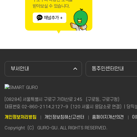
받아보실 수 있습니다.
채널추가 +
부서안내
동주민센터안내
[08284] 서울특별시 구로구 가마산로 245 （구로동, 구로구청）
대표번호 02-860-2114,2127~9（120 서울시 응답소로 연결）| 당직실(야간
개인정보처리방침
개인정보침해신고센터
홈페이지개선의견
이
Copyright（C） GURO-GU. ALL RIGHTS RESERVED.