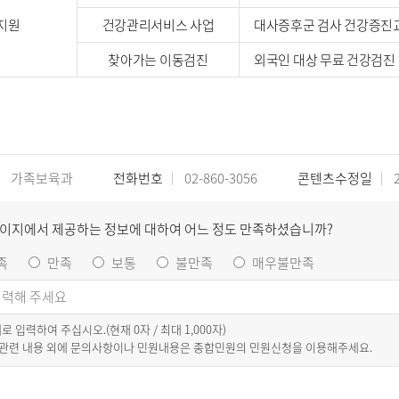
지원
건강관리서비스 사업
대사증후군 검사 건강증진
찾아가는 이동검진
외국인 대상 무료 건강검진
가족보육과
전화번호
02-860-3056
콘텐츠수정일
2
페이지에서 제공하는 정보에 대하여 어느 정도 만족하셨습니까?
족
만족
보통
불만족
매우불만족
이내로 입력하여 주십시오.(현재
0
자 / 최대 1,000자)
 관련 내용 외에 문의사항이나 민원내용은 종합민원의 민원신청을 이용해주세요.