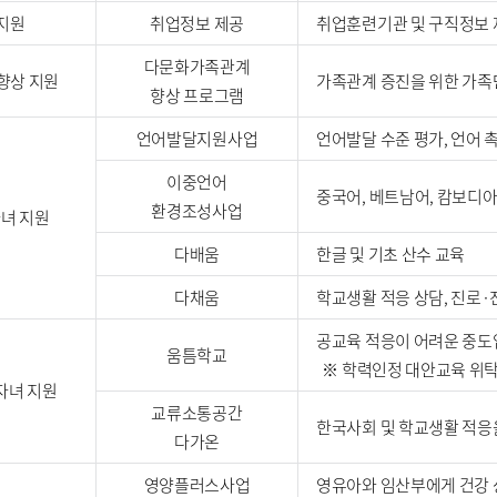
지원
취업정보 제공
취업훈련기관 및 구직정보 
다문화가족관계
향상 지원
가족관계 증진을 위한 가
향상 프로그램
언어발달지원사업
언어발달 수준 평가, 언어 촉
이중언어
중국어, 베트남어, 캄보디
환경조성사업
녀 지원
다배움
한글 및 기초 산수 교육
다채움
학교생활 적응 상담, 진로·
공교육 적응이 어려운 중도
움틈학교
※ 학력인정 대안교육 위탁
자녀 지원
교류소통공간
한국사회 및 학교생활 적응
다가온
영양플러스사업
영유아와 임산부에게 건강 