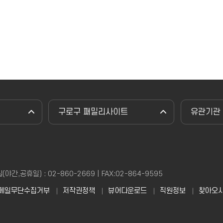
구로구 패밀리사이트
유관기관
,공휴일) : 02-860-2669 | FAX:02-864-9595
메일무단수집거부
저작권정책
뷰어다운로드
직원정보
찾아오