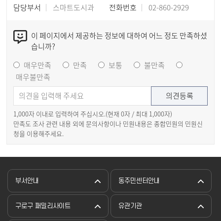
담당부서
스마트도시과
전화번호
02-860-2929
이 페이지에서 제공하는 정보에 대하여 어느 정도 만족하셨
습니까?
매우만족
만족
보통
불만족
매우불만족
1,000자 이내로 입력하여 주십시오.(현재
0
자 / 최대 1,000자)
만족도 조사 관련 내용 외에 문의사항이나 민원내용은 종합민원의 민원신
청을 이용해주세요.
부서안내
동주민센터안내
구로구 패밀리사이트
유관기관