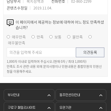
담당부서
복지정책과
전화번호
02-860-2299
콘텐츠수정일
2019.11.04.
이 페이지에서 제공하는 정보에 대하여 어느 정도 만족하셨
습니까?
매우만족
만족
보통
불만족
매우불만족
1,000자 이내로 입력하여 주십시오.(현재
0
자 / 최대 1,000자)
만족도 조사 관련 내용 외에 문의사항이나 민원내용은 종합민원의 민원신
청을 이용해주세요.
부서안내
동주민센터안내
구로구 패밀리사이트
유관기관