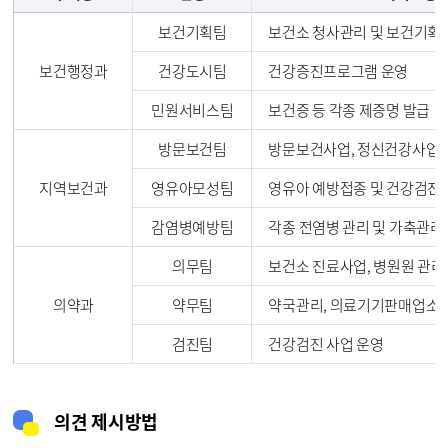
보건기획팀
보건소 청사관리 및 보건기획
보건행정과
건강도시팀
건강증진프로그램 운영
민원서비스팀
보건증 등 각종 제증명 발급
방문보건팀
방문보건사업, 정신건강사업 
지역보건과
영유아모성팀
영유아 예방접종 및 건강검진,
감염병예방팀
각종 전염병 관리 및 가축관리
의무팀
보건소 진료사업, 병원원 관리
의약과
약무팀
약국관리, 의료기기판매업소 
검진팀
건강검진 사업 운영
의견 제시방법