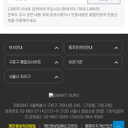
1,000자 이내로 입력하여 주십시오.(현재
0
자 / 최대 1,000자)
만족도 조사 관련 내용 외에 문의사항이나 민원내용은 종합민원의 민원신
청을 이용해주세요.
부서안내
동주민센터안내
구로구 패밀리사이트
유관기관
서울시 자치구
[08284] 서울특별시 구로구 가마산로 245 （구로동, 구로구청）
대표번호 02-860-2114,2127~9（120 서울시 응답소로 연결）| 당직실(야
간,공휴일) : 02-860-2669 | FAX:02-864-9595
개인정보처리방침
개인정보침해신고센터
홈페이지개선의견