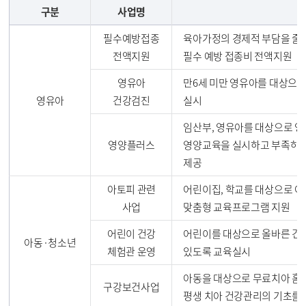
구분
사업명
필수예방접종
육아가정의 경제적 부담을 줄
전액지원
필수 예방 접종비 전액지원
영유아
만6세 미만 영유아를 대상으로
영유아
건강검진
실시
임산부, 영유아를 대상으로 영
영양플러스
영양교육을 실시하고 부족하기
제공
아토피 관련
어린이집, 학교를 대상으로 
사업
맞춤형 교육프로그램 지원
어린이 건강
어린이를 대상으로 올바른 건
아동·청소년
체험관 운영
있도록 교육실시
아동을 대상으로 무료치아 홈메
구강보건사업
평생 치아 건강관리의 기초를