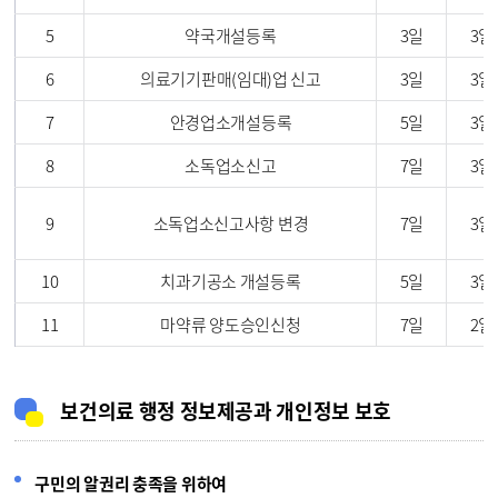
5
약국개설등록
3일
3일
6
의료기기판매(임대)업 신고
3일
3일
7
안경업소개설등록
5일
3일
8
소독업소신고
7일
3일
9
소독업소신고사항 변경
7일
3일
10
치과기공소 개설등록
5일
3일
11
마약류 양도승인신청
7일
2일
보건의료 행정 정보제공과 개인정보 보호
구민의 알권리 충족을 위하여