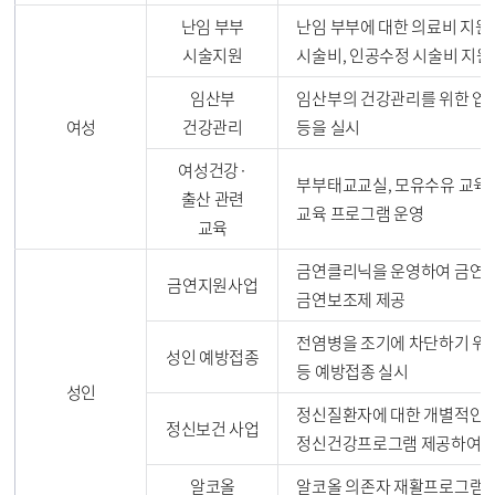
난임 부부
난임 부부에 대한 의료비 지원
시술지원
시술비, 인공수정 시술비 지원
임산부
임산부의 건강관리를 위한 엽산
여성
건강관리
등을 실시
여성건강·
부부태교교실, 모유수유 교육,
출산 관련
교육 프로그램 운영
교육
금연클리닉을 운영하여 금연 결
금연지원사업
금연보조제 제공
전염병을 조기에 차단하기 위하
성인 예방접종
등 예방접종 실시
성인
정신질환자에 대한 개별적인
정신보건 사업
정신건강프로그램 제공하여 지
알코올
알코올 의존자 재활프로그램 