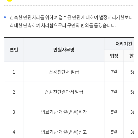
신속한 민원처리를 위하여 접수된 민원에 대하여 법정처리기한보다
최대한 단축하여 처리함으로써 구민의 편의를 돕겠습니다.
처리기간
연번
민원사무명
법정
현행
1
건강진단서 발급
7일
5일
2
건강진단결과서 발급
7일
5일
3
의료기관 개설(변경)허가
5일
3일
4
의료기관 개설(변경)신고
5일
3일