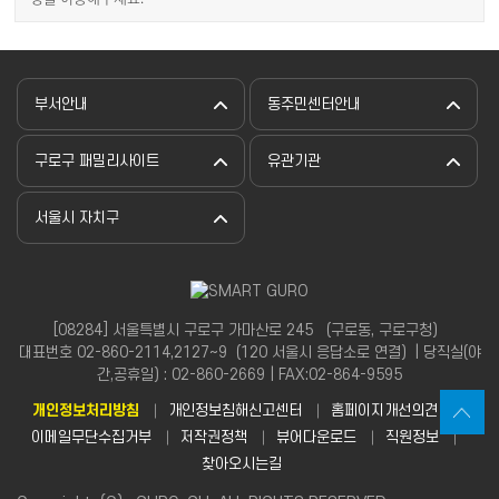
부서안내
동주민센터안내
구로구 패밀리사이트
유관기관
서울시 자치구
[08284] 서울특별시 구로구 가마산로 245 （구로동, 구로구청）
대표번호 02-860-2114,2127~9（120 서울시 응답소로 연결）| 당직실(야
간,공휴일) : 02-860-2669 | FAX:02-864-9595
개인정보처리방침
개인정보침해신고센터
홈페이지개선의견
이메일무단수집거부
저작권정책
뷰어다운로드
직원정보
찾아오시는길