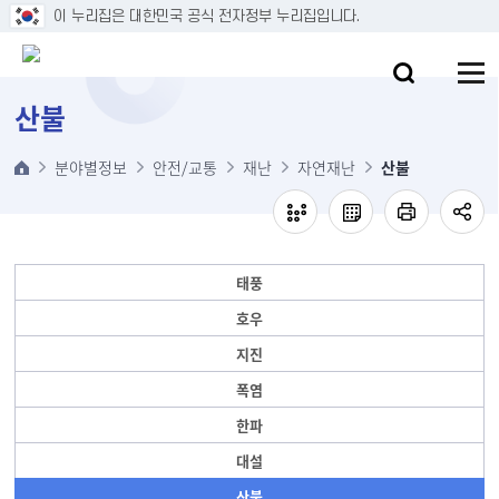
본문 바로가기
이 누리집은 대한민국 공식 전자정부 누리집입니다.
산불
분야별정보
안전/교통
재난
자연재난
산불
태풍
호우
지진
폭염
한파
대설
산불