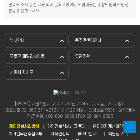
만족도 조사 관련 내용 외에 문의사항이나 민원내용은 종합민원의 민원신
청을 이용해주세요.
부서안내
동주민센터안내
구로구 패밀리사이트
유관기관
서울시 자치구
[08284] 서울특별시 구로구 가마산로 245 （구로동, 구로구청）
대표번호 02-860-2114,2127~9（120 서울시 응답소로 연결）| 당직실(야
간,공휴일) : 02-860-2669 | FAX:02-864-9595
개인정보처리방침
개인정보침해신고센터
홈페이지개선의견
이메일무단수집거부
저작권정책
뷰어다운로드
직원정보