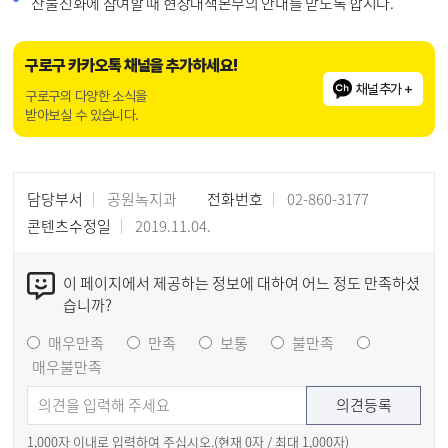
산불진화에 참여할 때 현장대책본부의 안내를 받도록 합시다.
구로구 카카오톡 채널을 추가하세요!
채널추가 +
구로구의 다양한 소식을
받아보실 수 있습니다.
담당부서
공원녹지과
전화번호
02-860-3177
콘텐츠수정일
2019.11.04.
이 페이지에서 제공하는 정보에 대하여 어느 정도 만족하셨
습니까?
매우만족
만족
보통
불만족
매우불만족
1,000자 이내로 입력하여 주십시오.(현재
0
자 / 최대 1,000자)