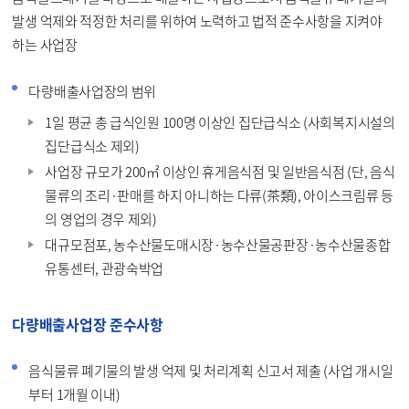
발생 억제와 적정한 처리를 위하여 노력하고 법적 준수사항을 지켜야
하는 사업장
다량배출사업장의 범위
1일 평균 총 급식인원 100명 이상인 집단급식소 (사회복지시설의
집단급식소 제외)
사업장 규모가 200㎡ 이상인 휴게음식점 및 일반음식점 (단, 음식
물류의 조리·판매를 하지 아니하는 다류(茶類), 아이스크림류 등
의 영업의 경우 제외)
대규모점포, 농수산물도매시장·농수산물공판장·농수산물종합
유통센터, 관광숙박업
다량배출사업장 준수사항
음식물류 폐기물의 발생 억제 및 처리계획 신고서 제출 (사업 개시일
부터 1개월 이내)