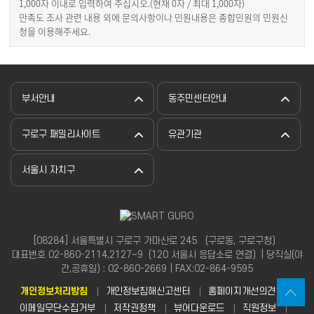
1,000자 이내로 입력하여 주십시오.(현재
0
자 / 최대 1,000자)
만족도 조사 관련 내용 외에 문의사항이나 민원내용은 종합민원의 민원신
청을 이용해주세요.
부서안내
동주민센터안내
구로구 패밀리사이트
유관기관
서울시 자치구
[08284] 서울특별시 구로구 가마산로 245 （구로동, 구로구청）
대표번호 02-860-2114,2127~9（120 서울시 응답소로 연결）| 당직실(야
간,공휴일) : 02-860-2669 | FAX:02-864-9595
개인정보처리방침
개인정보침해신고센터
홈페이지개선의견
이메일무단수집거부
저작권정책
뷰어다운로드
직원정보