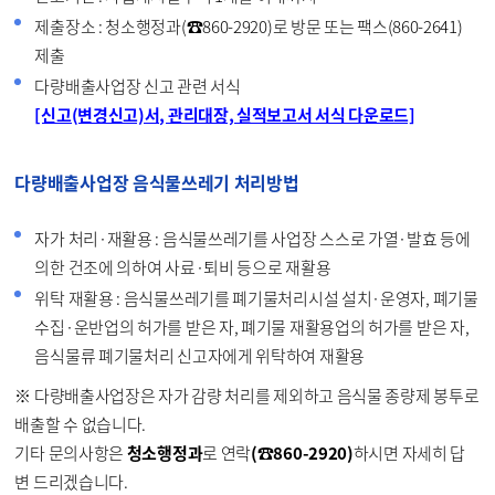
제출장소 : 청소행정과(☎860-2920)로 방문 또는 팩스(860-2641)
제출
다량배출사업장 신고 관련 서식
[신고(변경신고)서, 관리대장, 실적보고서 서식 다운로드]
다량배출사업장 음식물쓰레기 처리방법
자가 처리·재활용 : 음식물쓰레기를 사업장 스스로 가열·발효 등에
의한 건조에 의하여 사료·퇴비 등으로 재활용
위탁 재활용 : 음식물쓰레기를 폐기물처리시설 설치·운영자, 폐기물
수집·운반업의 허가를 받은 자, 폐기물 재활용업의 허가를 받은 자,
음식물류 폐기물처리 신고자에게 위탁하여 재활용
※ 다량배출사업장은 자가 감량 처리를 제외하고 음식물 종량제 봉투로
배출할 수 없습니다.
기타 문의사항은
청소행정과
로 연락
(☎860-2920)
하시면 자세히 답
변 드리겠습니다.