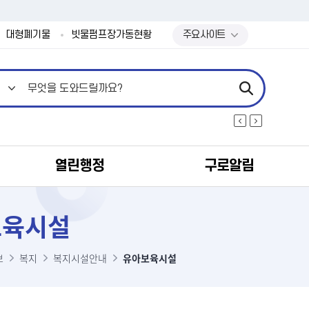
본문 바로가기
대형폐기물
빗물펌프장가동현황
주요사이트
열린행정
구로알림
보육시설
보
복지
복지시설안내
유아보육시설