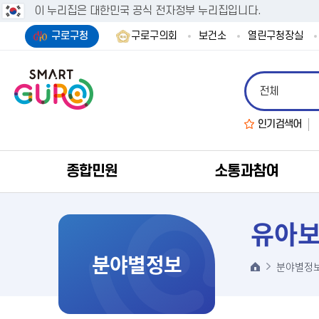
이 누리집은 대한민국 공식 전자정부 누리집입니다.
구로구청
구로구의회
보건소
열린구청장실
인기검색어
종합민원
소통과참여
유아
분야별정보
분야별정