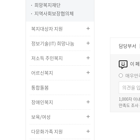
희망복지재단
지역사회보장협의체
복지대상자 지원
정보기술(IT) 희망나눔
담당부서
저소득 주민복지
이 
어르신복지
매우만
통합돌봄
1,000자 
장애인복지
만족도 조사
보육/여성
다문화가족 지원