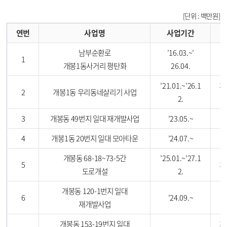
[단위 : 백만원]
연번
사업명
사업기간
남부순환로
’
16.03.~
’
1
개봉1동사거리 평탄화
26.04.
’
21.01.~
’
26.1
개
2
개봉1동 우리동네살리기 사업
2.
3
개봉동 49번지 일대 재개발사업
’
23.05.~
4
개봉1동 20번지 일대 모아타운
’
24.07.~
개봉동 68-18~73-5간
’
25.01.~
’
27.1
5
개
도로개설
2.
개봉동 120-1번지 일대
개
6
’
24.09.~
재개발사업
개봉동 153-19번지 일대
개