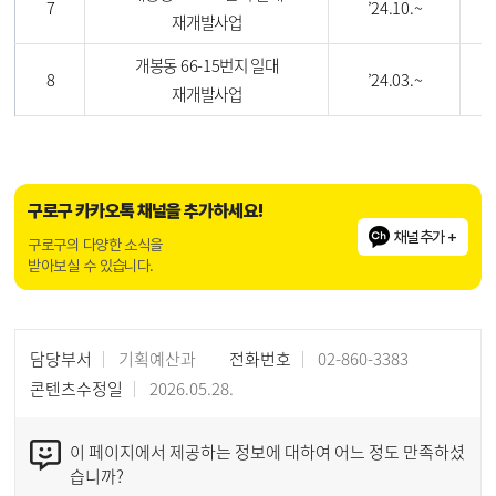
7
’
24.10.~
재개발사업
개봉동 66-15번지 일대
개
8
’
24.03.~
재개발사업
구로구 카카오톡 채널을 추가하세요!
채널추가 +
구로구의 다양한 소식을
받아보실 수 있습니다.
담당부서
기획예산과
전화번호
02-860-3383
콘텐츠수정일
2026.05.28.
이 페이지에서 제공하는 정보에 대하여 어느 정도 만족하셨
습니까?