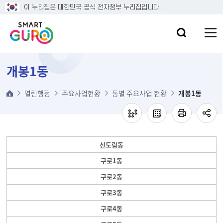
본문 바로가기
이 누리집은 대한민국 공식 전자정부 누리집입니다.
개봉1동
열린행정
주요사업현황
동별 주요사업 현황
개봉1동
신도림동
구로1동
구로2동
구로3동
구로4동