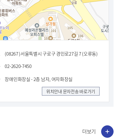
소
(08267 )서울특별시 구로구 경인로27길 7 (오류동)
화
02-2620-7450
장애인화장실 - 2층 남자, 여자화장실
타
위치안내 문자전송 바로가기
더보기