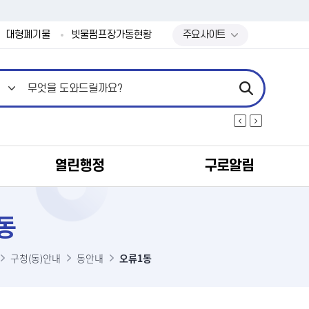
본문 바로가기
대형폐기물
빗물펌프장가동현황
주요사이트
열린행정
구로알림
동
구청(동)안내
동안내
오류1동