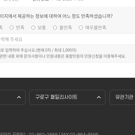
페이지에서 제공하는 정보에 대하여 어느 정도 만족하셨습니까?
족
만족
보통
불만족
매우불만족
이내로 입력하여 주십시오.(현재
0
자 / 최대 1,000자)
 관련 내용 외에 문의사항이나 민원내용은 종합민원의 민원신청을 이용해주세요.
구로구 패밀리사이트
유관기관
,공휴일) : 02-860-2669 | FAX:02-864-9595