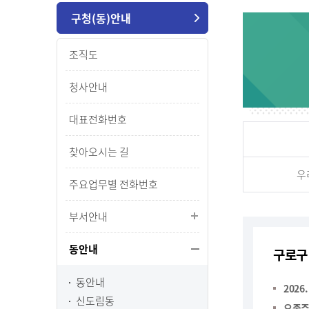
구청(동)안내
조직도
청사안내
대표전화번호
찾아오시는 길
우
주요업무별 전화번호
부서안내
동안내
구로구
동안내
2026
신도림동
오존주의