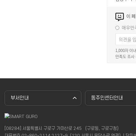
이 
매우만
1,000자 
만족도 조사
부서안내
동주민센터안내
[08284] 서울특별시 구로구 가마산로 245 （구로동, 구로구청）
대표번호 02-860-2114,2127~9（120 서울시 응답소로 연결）| 당직실(야간