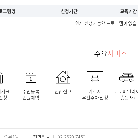
로그램명
신청기간
교육기간
현재 신청가능한 프로그램이 없습
주요
서비스
폐기물
주민등록
전입신고
거주자
에코마일리
신청
민원예약
우선주차 신청
(승용자)
오류1동
전화번호
02-2620-7450