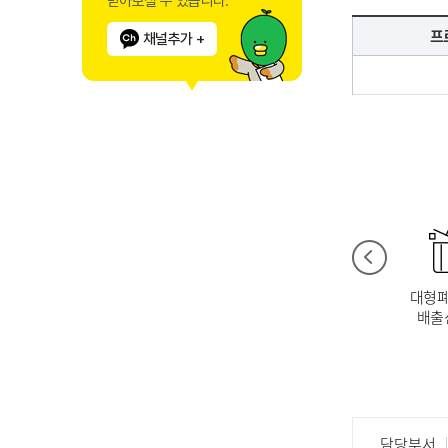
받아보실 수 있습니다.
프
채널추가 +
이전
민원서식
민원신청
무더위 쉼터
재난대피시설
대형
배출
담당부서