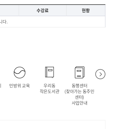
수강료
현황
니다.
다음
지
민방위 교육
우리동
동행센터
민원서식
작은도서관
(찾아가는 동주민
센터)
사업안내