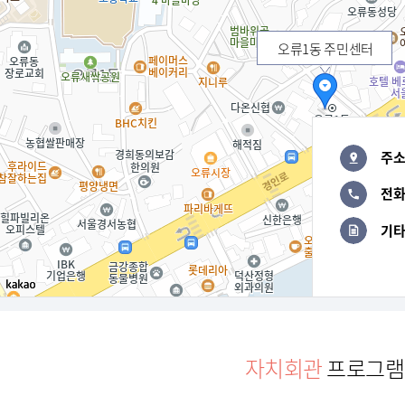
오류1동 주민센터
주
전
기
자치회관
프로그램