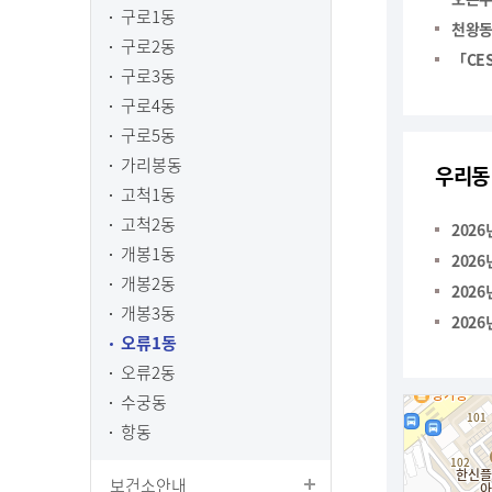
구로1동
구로2동
구로3동
구로4동
구로5동
가리봉동
우리동
고척1동
고척2동
202
개봉1동
202
개봉2동
202
개봉3동
202
오류1동
오류2동
수궁동
항동
보건소안내