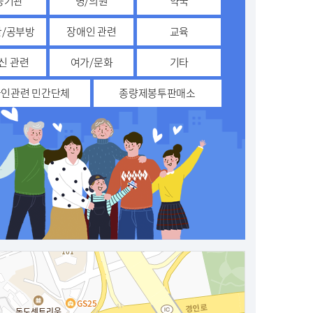
공기관
병/의원
약국
/공부방
장애인 관련
교육
신 관련
여가/문화
기타
인관련 민간단체
종량제봉투판매소