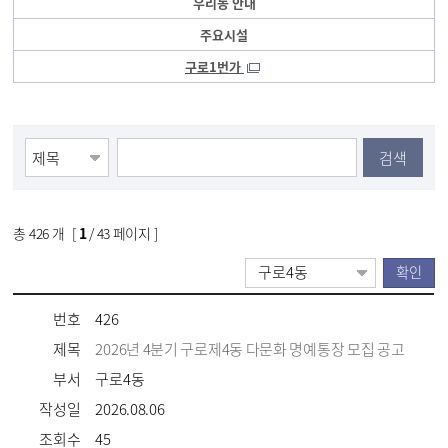
우리동 안내
주요시설
구로1번가
검색
총
426
개 [
1
/ 43 페이지 ]
번호
426
제목
2026년 4분기 구로제4동 다문화 명예통장 모집 공고
부서
구로4동
작성일
2026.08.06
조회수
45