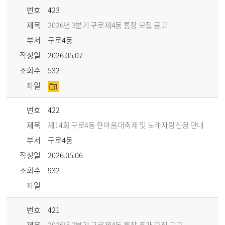
번호
423
제목
2026년 3분기 구로제4동 통장 모집 공고
부서
구로4동
작성일
2026.05.07
조회수
532
파일
번호
422
제목
제14회 구로4동 한마음대축제 및 노래자랑신청 안내
부서
구로4동
작성일
2026.05.06
조회수
932
파일
번호
421