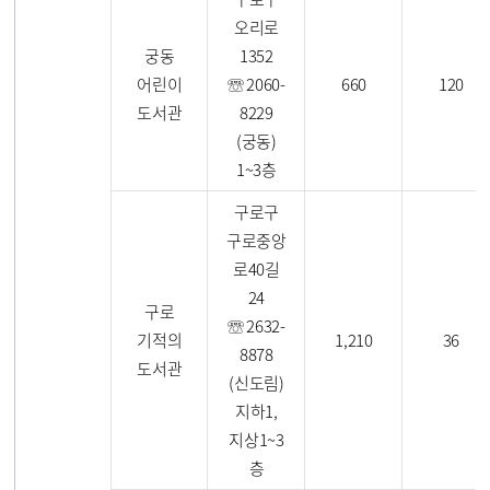
오리로
궁동
1352
어린이
☏ 2060-
660
120
도서관
8229
(궁동)
1~3층
구로구
구로중앙
로40길
24
구로
☏ 2632-
기적의
1,210
36
8878
도서관
(신도림)
지하1,
지상1~3
층