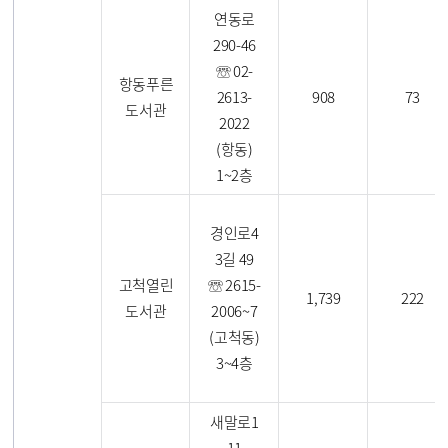
연동로
290-46
☏ 02-
항동푸른
2613-
908
73
도서관
2022
(항동)
1~2층
경인로4
3길 49
고척열린
☏ 2615-
1,739
222
도서관
2006~7
(고척동)
3~4층
새말로1
11