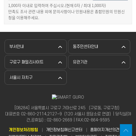
1,000자 이내로 입력하여 주십시오.(현재
0
자 / 최대 1,000자)
만족도 조사 관련 내용 외에 문의사항이나 민원내용은 종합민원의 민원신
청을 이용해주세요.
부서안내
동주민센터안내
구로구 패밀리사이트
유관기관
서울시 자치구
[08284] 서울특별시 구로구 가마산로 245 （구로동, 구로구청）
대표번호 02-860-2114,2127~9（120 서울시 응답소로 연결）| 당직실(야
간,공휴일) : 02-860-2669 | FAX:02-864-9595
개인정보처리방침
개인정보침해신고센터
홈페이지개선의견