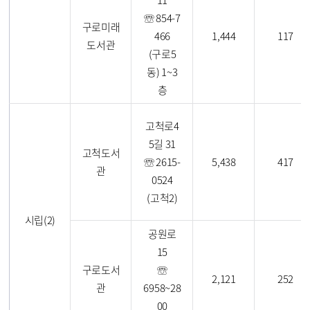
☏ 854-7
구로미래
466
1,444
117
도서관
(구로5
동) 1~3
층
고척로4
5길 31
고척도서
☏ 2615-
5,438
417
관
0524
(고척2)
시립(2)
공원로
15
구로도서
☏
2,121
252
관
6958~28
00