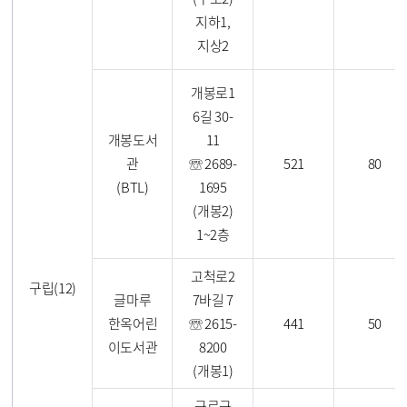
지하1,
지상2
개봉로1
6길 30-
개봉도서
11
관
☏ 2689-
521
80
(BTL)
1695
(개봉2)
1~2층
고척로2
구립(12)
글마루
7바길 7
한옥어린
☏ 2615-
441
50
이도서관
8200
(개봉1)
구로구