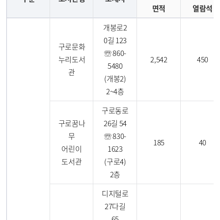
면적
열람석
개봉로2
0길 123
구로문화
☏ 860-
누리도서
2,542
450
5480
관
(개봉2)
2~4층
구로동로
구로꿈나
26길 54
무
☏ 830-
185
40
어린이
1623
도서관
(구로4)
2층
디지털로
27다길
65