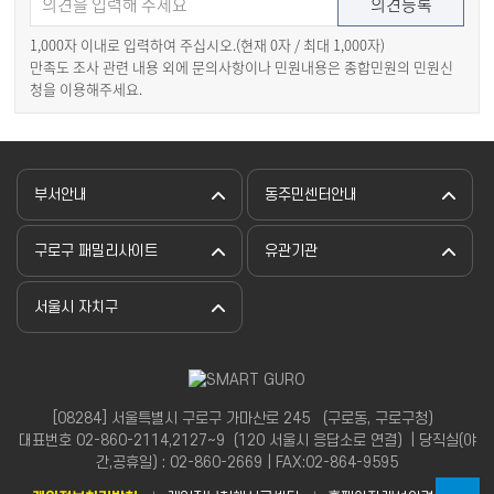
1,000자 이내로 입력하여 주십시오.(현재
0
자 / 최대 1,000자)
만족도 조사 관련 내용 외에 문의사항이나 민원내용은 종합민원의 민원신
청을 이용해주세요.
부서안내
동주민센터안내
구로구 패밀리사이트
유관기관
서울시 자치구
[08284] 서울특별시 구로구 가마산로 245 （구로동, 구로구청）
대표번호 02-860-2114,2127~9（120 서울시 응답소로 연결）| 당직실(야
간,공휴일) : 02-860-2669 | FAX:02-864-9595