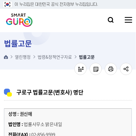
본문 바로가기
이 누리집은 대한민국 공식 전자정부 누리집입니다.
법률고문
열린행정
법령&정책연구자료
법률고문
구로구 법률고문(변호사) 명단
권신애
법률사무소 밝은내일
02-856-9599