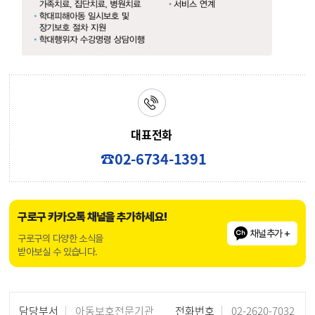
상담사업
아동·부모상담 및 가족상담
양육기술, 가족재결합 서비스 등
가족안전계획 수립
교육·홍보 사업
아동학대 예방교육, 아동학대 신고의무자 교육, 아동학대 예방 캠페인 및 언론 출판 홍보
부모교육, 일반인 교육
아동권리 교육
치료·보호 사업
아동, 사례관리대상자 및 가족 심리검사 및 심리치료, 가족치료, 집단치료, 병원치료
학대피해아동 일시보호 및 장기보호 절차 지원
학대행위자 수감명령 상담이행
지역사회 네트워크
유관기관 서비스 협력 및 사례관리
서비스 연계
대표전화
☎02-6734-1391
구로구 카카오톡 채널을 추가하세요!
채널추가 +
구로구의 다양한 소식을
받아보실 수 있습니다.
담당부서
아동보호전문기관
전화번호
02-2620-7032