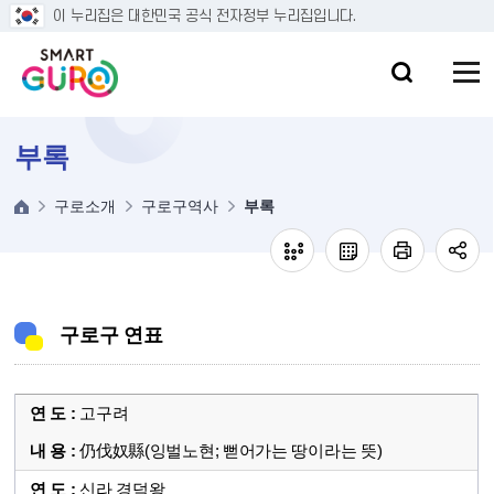
본문 바로가기
이 누리집은 대한민국 공식 전자정부 누리집입니다.
부록
구로소개
구로구역사
부록
구로구 연표
고구려
仍伐奴縣(잉벌노현; 뻗어가는 땅이라는 뜻)
신라 경덕왕