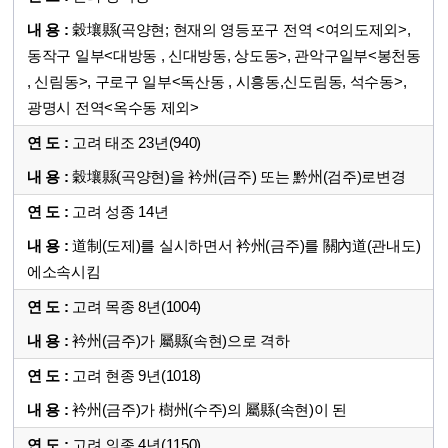
穀壤縣(곡양현; 현재의 영등포구 전역 <여의도제외>,
동작구 일부<대방동 , 신대방동, 상도동>, 관악구일부<봉천동
, 신림동>, 구로구 일부<독산동 , 시흥동,신도림동, 석수동>,
광명시 전역<옥수동 제외>
고려 태조 23년(940)
穀壤縣(곡양현)을 衿州(금주) 또는 黔州(검주)로변경
고려 성종 14년
道制(도제)를 실시하면서 衿州(금주)를 關內道(관내도)
에소속시킴
고려 목종 8년(1004)
衿州(금주)가 屬縣(속현)으로 격하
고려 현종 9년(1018)
衿州(금주)가 樹州(수주)의 屬縣(속현)이 된
고려 의종 4년(1150)