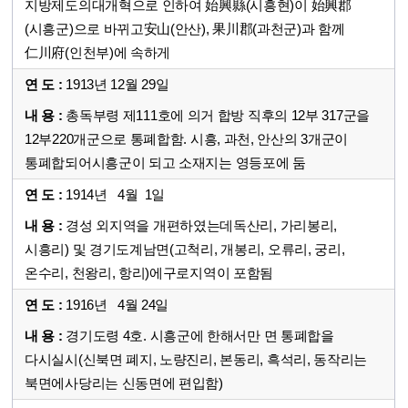
지방제도의대개혁으로 인하여 始興縣(시흥현)이 始興郡
(시흥군)으로 바뀌고安山(안산), 果川郡(과천군)과 함께
仁川府(인천부)에 속하게
1913년 12월 29일
총독부령 제111호에 의거 합방 직후의 12부 317군을
12부220개군으로 통폐합함. 시흥, 과천, 안산의 3개군이
통폐합되어시흥군이 되고 소재지는 영등포에 둠
1914년 4월 1일
경성 외지역을 개편하였는데독산리, 가리봉리,
시흥리) 및 경기도계남면(고척리, 개봉리, 오류리, 궁리,
온수리, 천왕리, 항리)에구로지역이 포함됨
1916년 4월 24일
경기도령 4호. 시흥군에 한해서만 면 통폐합을
다시실시(신북면 폐지, 노량진리, 본동리, 흑석리, 동작리는
북면에사당리는 신동면에 편입함)