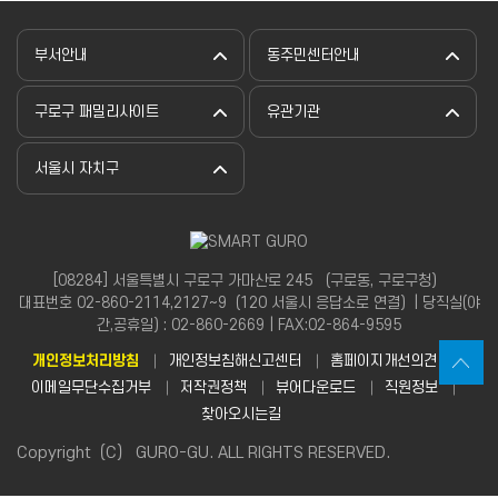
부서안내
동주민센터안내
구로구 패밀리사이트
유관기관
서울시 자치구
[08284] 서울특별시 구로구 가마산로 245 （구로동, 구로구청）
대표번호 02-860-2114,2127~9（120 서울시 응답소로 연결）| 당직실(야
간,공휴일) : 02-860-2669 | FAX:02-864-9595
개인정보처리방침
개인정보침해신고센터
홈페이지개선의견
이메일무단수집거부
저작권정책
뷰어다운로드
직원정보
찾아오시는길
Copyright（C） GURO-GU. ALL RIGHTS RESERVED.