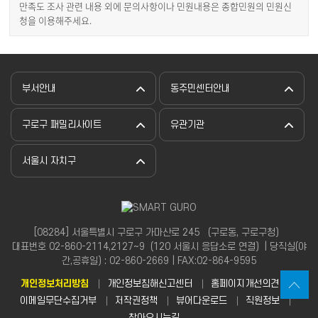
만족도 조사 관련 내용 외에 문의사항이나 민원내용은 종합민원의 민원신
청을 이용해주세요.
부서안내
동주민센터안내
구로구 패밀리사이트
유관기관
서울시 자치구
[08284] 서울특별시 구로구 가마산로 245 （구로동, 구로구청）
대표번호 02-860-2114,2127~9（120 서울시 응답소로 연결）| 당직실(야
간,공휴일) : 02-860-2669 | FAX:02-864-9595
개인정보처리방침
개인정보침해신고센터
홈페이지개선의견
이메일무단수집거부
저작권정책
뷰어다운로드
직원정보
찾아오시는길