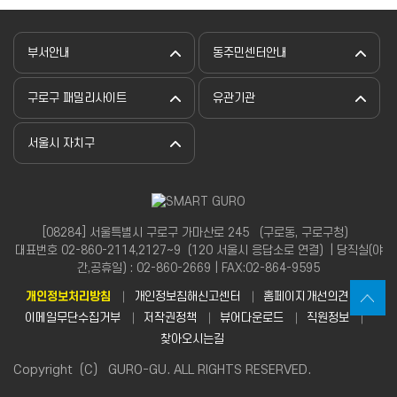
부서안내
동주민센터안내
구로구 패밀리사이트
유관기관
서울시 자치구
[08284] 서울특별시 구로구 가마산로 245 （구로동, 구로구청）
대표번호 02-860-2114,2127~9（120 서울시 응답소로 연결）| 당직실(야
간,공휴일) : 02-860-2669 | FAX:02-864-9595
개인정보처리방침
개인정보침해신고센터
홈페이지개선의견
이메일무단수집거부
저작권정책
뷰어다운로드
직원정보
찾아오시는길
Copyright（C） GURO-GU. ALL RIGHTS RESERVED.