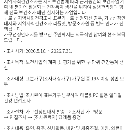
지역사회건강조사는 지역보건법에 따라 근거중심의 보건사업 계
획 및 평가에 활용되는 건강통계 생산을 위하여 질병관리청과 함
께 전국 보건소가 매년 실시하는 사업입니다.
구로구 지역사회건강조사 표본가구로 선정되신 경우, 가구선정안
내서와 지역사회건강조사 리플렛, 방문조사원 등 별도 안내가 진
행됩니다.
가구선정안내서를 받으신 주민께서는 적극적인 참여와 협조 부탁
드립니다.
- 조사시기: 2026.5.16. ~ 2026.7.31.
- 조사목적: 보건사업의 계획 및 평가를 위한 구 단위 건강통계 생
산
- 조사대상: 표본가구(조사대상가구) 가구원 중 19세이상 성인 모
두
- 조사방법: 조사원이 표본가구 방문하여 태블릿PC 활용 일대일
건강 면접조사
- 조사절차: 가구선정안내서 발송
→ 조사원 가구방문
→ 면접조사
→ (조사원료자) 답례품 증정
- 조사내용: 흡연, 음주, 신체활동, 비만 및 체중조절, 이환, 의료이