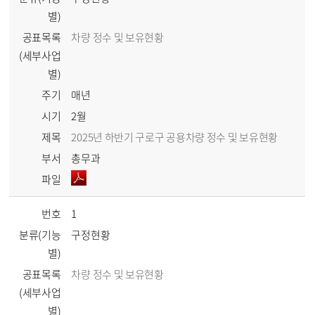
별)
공표목록
차량 정수 및 보유현황
(세부사업
별)
주기
매년
시기
2월
제목
2025년 하반기 구로구 공용차량 정수 및 보유현황
부서
총무과
파일
번호
1
분류(기능
구정현황
별)
공표목록
차량 정수 및 보유현황
(세부사업
별)