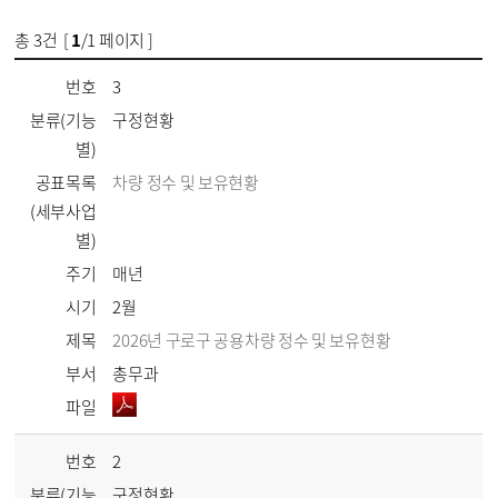
총
3
건 [
1
/1 페이지 ]
번호
3
분류(기능
구정현황
별)
공표목록
차량 정수 및 보유현황
(세부사업
별)
주기
매년
시기
2월
제목
2026년 구로구 공용차량 정수 및 보유현황
부서
총무과
파일
번호
2
분류(기능
구정현황